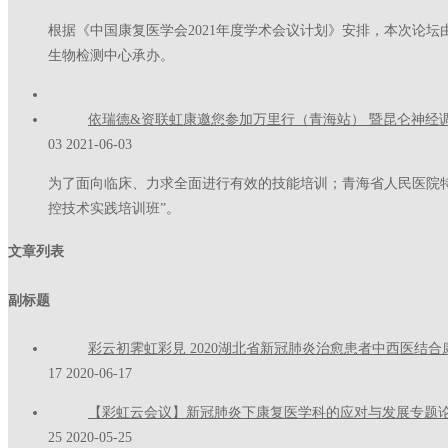
根据《中国康复医学会2021年度学术会议计划》安排，本次论
生物检测中心承办。
依瑞德&资联虹康邀您参加万里行（青海站） 暨昆仑神经
03
2021-06-03
为了面向临床、力求全面进行有效的技能培训；青海省人民医院特定
控技术实践培训班”。
文章列表
副标题
彩云初霁虹彩見 2020湖北省新冠肺炎治愈患者中西医结
17
2020-06-17
【彩虹云会议】新冠肺炎下康复医学科的应对与发展专题
25
2020-05-25