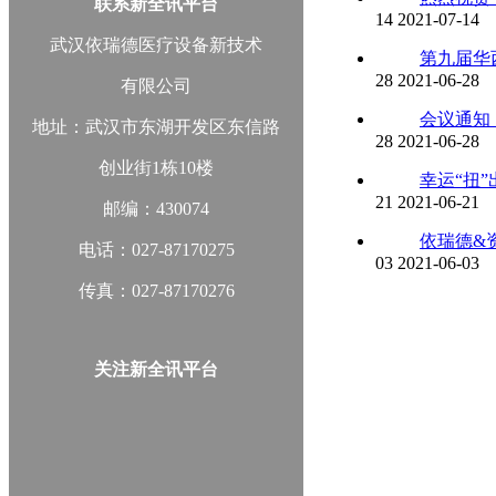
联系新全讯平台
14
2021-07-14
武汉依瑞德医疗设备新技术
第九届华
28
2021-06-28
有限公司
会议通知
地址：武汉市东湖开发区东信路
28
2021-06-28
创业街1栋10楼
幸运“扭
21
2021-06-21
邮编：430074
依瑞德&
电话：027-87170275
03
2021-06-03
传真：027-87170276
关注新全讯平台