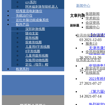
ccy系列
新闻中心
阿米磁刺激智能机器人
经颅直流电刺激仪
集团新闻
文章列表
失眠治疗仪
学术前沿
近红外脑功能成像系统
会议资讯
配件产品
副标题
视频中心
深部刺激线圈
随动支架
【会议通
全讯担保网的服务
圆形线圈
03
2021-12-03
双锥形线圈
服务2.0
儿童用8字形线圈
天津市康
8字形线圈
全讯担保网
教项目 
儿童用圆形线圈
26
2021-11-26
联系新全讯平台
实验用动物线圈
定位（指导）帽
依瑞德集
新全讯平台
检测系列
10
2021-11-10
在线留言
2021
27
2021-07-27
《第六届
14
2021-07-14
热烈祝贺