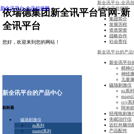
新全讯平台-全讯
新全讯平台-全讯担保网
关于全讯担保网
依瑞德集团新全讯平台官网-新
集团简介
全讯平台
发展历程
资质荣誉
战略合作
社会责任
您好，欢迎来到您的网站！
新全讯平台的产品
新全讯平台
精神
神经
儿童
磁场刺激仪
ns系
新全讯平台的产品中心
magt
ccy系
副标题
阿米
经颅电刺激
失眠治疗仪
磁场刺激仪
近红外脑功
ns系列
产品配件
magtd系列