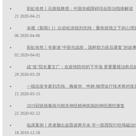
彩虹依然丨吕路线教授：中国失眠障碍综合防治指南解读
21
2020-04-21
央视《新闻1 1》白岩松连线刘忠纯：聚焦疫情之下的心理
06
2020-04-06
彩虹依然丨专家谈“中医也战疫，国粹助力疫后康复”的故
02
2020-04-02
战“疫”院长夏文广：在疫情防控的下半场 更要重视治愈后
29
2020-03-29
一线抗疫专家刘忠纯、梅俊华、申静:物理诊疗技术将对疫
15
2020-03-15
2019冠状病毒病与相关神经精神疾病的神经调控康复
22
2020-02-22
临床案例丨患者脑出血昏迷两月余 市一医西院行经颅磁治
18
2019-12-18