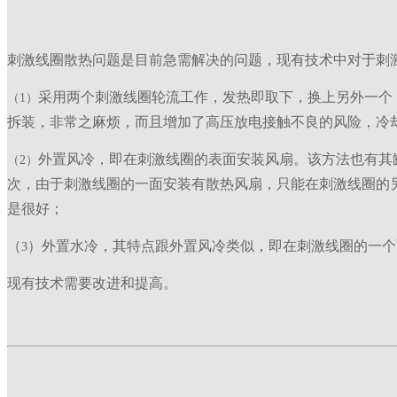
刺激线圈散热问题是目前急需解决的问题，现有技术中对于刺
采用两个刺激线圈轮流工作，发热即取下，换上另外一个
（1）
拆装，非常之麻烦，而且增加了高压放电接触不良的风险，冷
外置风冷，即在刺激线圈的表面安装风扇。该方法也有其
（2）
次，由于刺激线圈的一面安装有散热风扇，只能在刺激线圈的
是很好；
（
）外置水冷，其特点跟外置风冷类似，即在刺激线圈的一个
3
现有技术需要改进和提高。