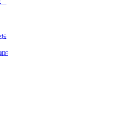
幕！
论坛
训班