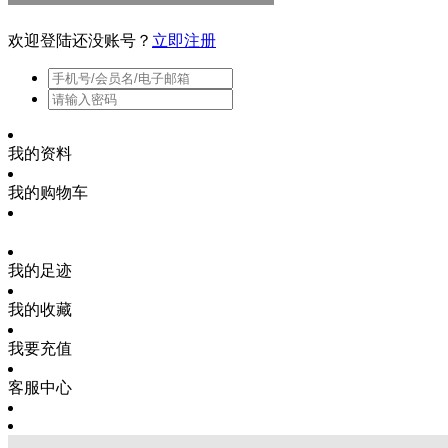
欢迎登陆
还没账号？
立即注册
我的资料
我的购物车
我的足迹
我的收藏
我要充值
客服中心