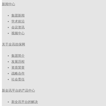
新闻中心
集团新闻
学术前沿
会议资讯
视频中心
关于全讯担保网
集团简介
发展历程
资质荣誉
战略合作
社会责任
新全讯平台的产品中心
新全讯平台的解决