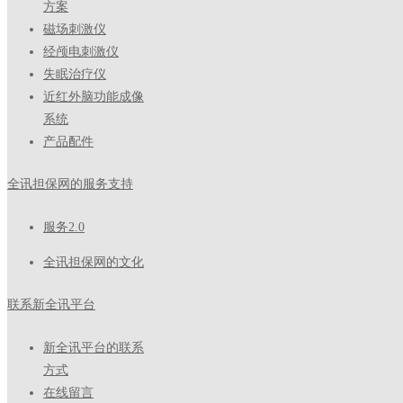
方案
磁场刺激仪
经颅电刺激仪
失眠治疗仪
近红外脑功能成像
系统
产品配件
全讯担保网的服务支持
服务2.0
全讯担保网的文化
联系新全讯平台
新全讯平台的联系
方式
在线留言