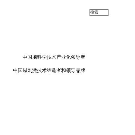
中国脑科学技术产业化领导者
中国磁刺激技术缔造者和领导品牌