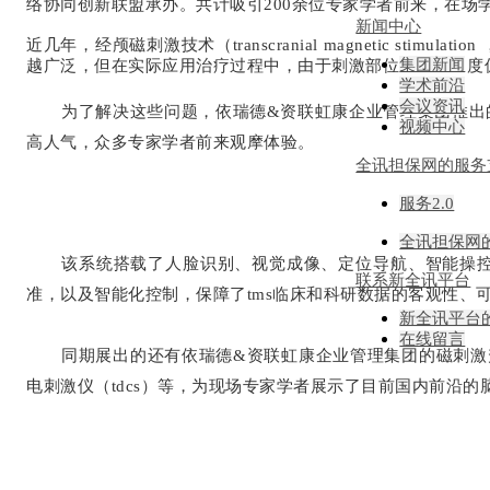
络协同创新联盟承办。共计吸引200余位专家学者前来，在场
新闻中心
近几年，经颅磁刺激技术（transcranial magnetic 
集团新闻
越广泛，但在实际应用治疗过程中，由于刺激部位偏移，角度偏
学术前沿
会议资讯
为了解决这些问题，依瑞德&资联虹康企业管理集团推出
视频中心
高人气，众多专家学者前来观摩体验。
全讯担保网的服务
服务2.0
全讯担保网
该系统搭载了人脸识别、视觉成像、定位导航、智能操控
联系新全讯平台
准，以及智能化控制，保障了tms临床和科研数据的客观性、
新全讯平台
在线留言
同期展出的还有依瑞德&资联虹康企业管理集团的磁刺激升级
电刺激仪（tdcs）等，为现场专家学者展示了目前国内前沿