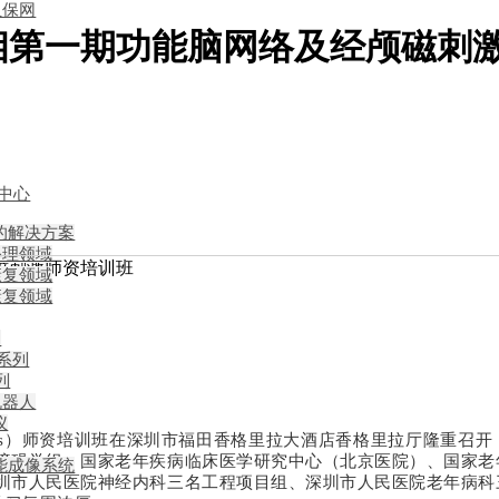
担保网
相第一期功能脑网络及经颅磁刺激
中心
的解决方案
心理领域
磁刺激师资培训班
康复领域
康复领域
列
d系列
列
机器人
仪
激（tms）师资培训班在深圳市福田香格里拉大酒店香格里拉厅隆重
障碍学组、国家老年疾病临床医学研究中心（北京医院）、国家老
能成像系统
圳市人民医院神经内科三名工程项目组、深圳市人民医院老年病科