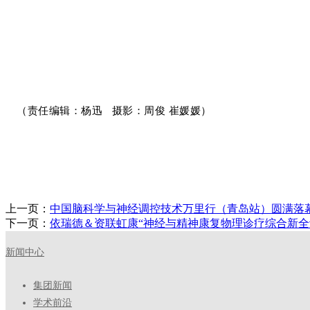
（责任编辑：
杨迅
摄影：
周俊 崔媛媛
）
上一页：
中国脑科学与神经调控技术万里行（青岛站）圆满落
下一页：
依瑞德＆资联虹康“神经与精神康复物理诊疗综合新全
新闻中心
集团新闻
学术前沿