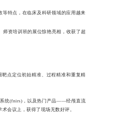
痛和快速起效等特点，在临床及科研领域的应用越来
s）师资培训班
的展位惊艳亮相，收获了超
圈靶点定位初始精准、过程精准和重复精
(fnirs)，以及热门产品——经颅直流
学术会议上，获得了现场无数好评。