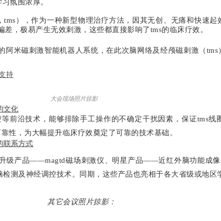
学习氛围浓厚。
stimulation ，tms），作为一种新型物理治疗方法，因其无创、无
差，极易产生无效刺激，这些都直接影响了tms的临床疗效。
的阿米磁刺激智能机器人系统，在此次
脑网络及经颅磁刺激（tm
支持
大会现场照片掠影
的文化
等前沿技术，能够排除手工操作的不确定干扰因素，保证tms线
可靠性，为大幅提升临床疗效奠定了可靠的技术基础。
的联系方式
产品——magtd磁场刺激仪、明星产品——近红外脑功能成像系统
的脑检测及神经调控技术。同期，这些产品也亮相于各大省级或地区
其它会议照片掠影：