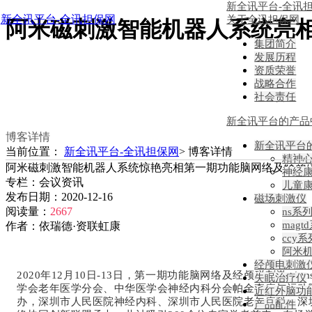
新全讯平台-全讯
新全讯平台-全讯担保网
关于全讯担保网
阿米磁刺激智能机器人系统亮
集团简介
发展历程
资质荣誉
战略合作
社会责任
新全讯平台的产品
博客详情
新全讯平台
当前位置：
新全讯平台-全讯担保网
>
博客详情
精神
阿米磁刺激智能机器人系统惊艳亮相第一期功能脑网络及经颅
神经
专栏：
会议资讯
儿童
发布日期：
2020-12-16
磁场刺激仪
阅读量：
2667
ns系
magt
作者：
依瑞德·资联虹康
ccy系
阿米
经颅电刺激
2020年12月10日-13日，第一期功能脑网络及经颅磁刺
失眠治疗仪
学会老年医学分会、中华医学会神经内科分会帕金森病与运动
近红外脑功
办，深圳市人民医院神经内科、深圳市人民医院老年病科、深
产品配件