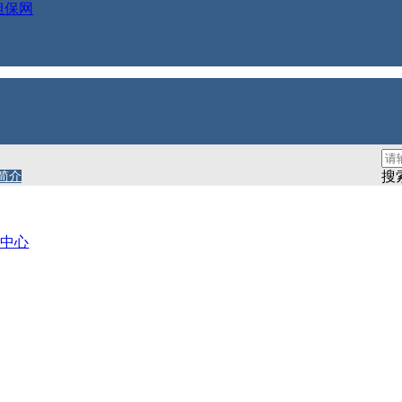
担保网
搜
简介
品中心