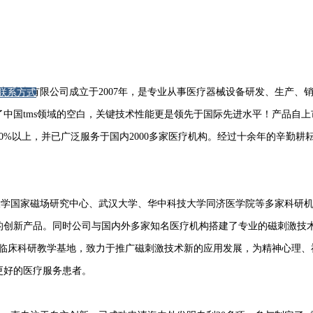
新技术有限公司成立于2007年，是专业从事医疗器械设备研发、生产、销
联系方式
了中国tms领域的空白，关键技术性能更是领先于国际先进水平！产品自
0%以上，并已广泛服务于国内2000多家医疗机构。经过十余年的辛勤
大学国家磁场研究中心、武汉大学、华中科技大学同济医学院等多家科研
的创新产品。同时公司与国内外多家知名医疗机构搭建了专业的磁刺激技
术）临床科研教学基地，致力于推广磁刺激技术新的应用发展，为精神心理
更好的医疗服务患者。