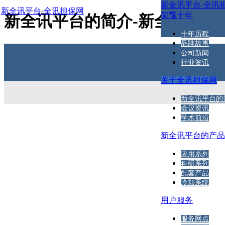
新全讯平台-全讯
新全讯平台-全讯担保网
荣耀十年
新全讯平台的简介-新全讯平台
十年历程
品牌故事
公司新闻
行业资讯
关于全讯担保网
新全讯平台的
会议资讯
学术前沿
新全讯平台的产
应用系列
科研系列
配套产品
冷却系统
用户服务
服务网点