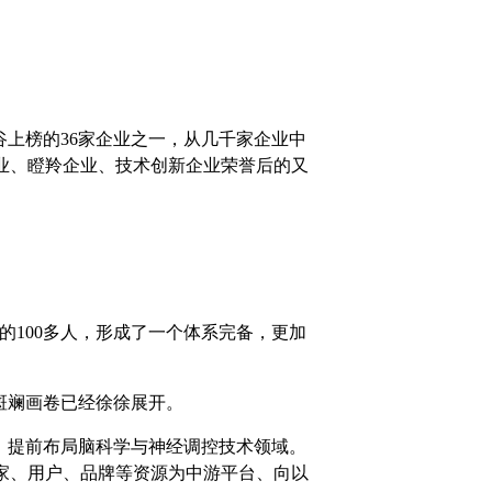
；
谷上榜的36家企业之一，从几千家企业中
业、瞪羚企业、技术创新企业荣誉后的又
的100多人，形成了一个体系完备，更加
斑斓画卷已经徐徐展开。
，提前布局脑科学与神经调控技术领域。
家、用户、品牌等资源为中游平台、向以