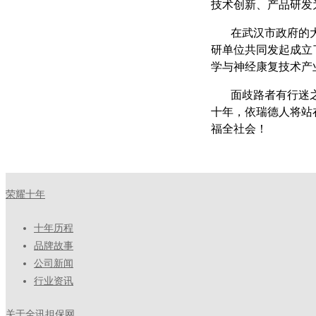
技术创新、产品研发
在武汉市政府的
研单位共同发起成立
学与神经康复技术产
面歧路者有行迷
十年，依瑞德人将站
福全社会！
荣耀十年
十年历程
品牌故事
公司新闻
行业资讯
关于全讯担保网