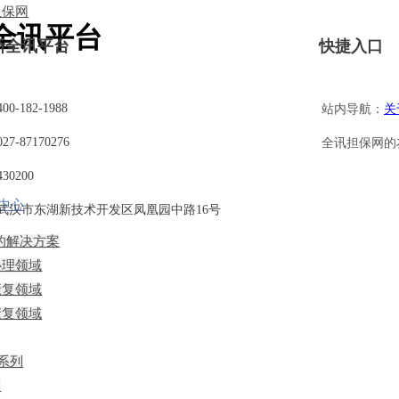
担保网
全讯平台
新全讯平台
快捷入口
0-182-1988
站内导航：
关
7-87170276
全讯担保网
30200
中心
武汉市东湖新技术开发区凤凰园中路16号
的解决方案
心理领域
康复领域
康复领域
d系列
列