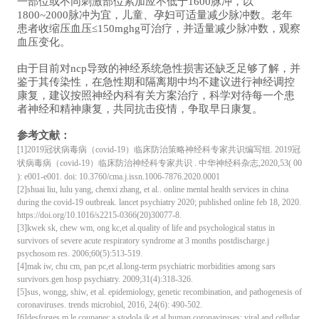
一部位或不同刺激部位累加应不低于1600脉冲，以
1800~2000脉冲为宜，儿童、孕妇可适量减少脉冲数。老年
患者收缩压血压≤150mghg可治疗，并适量减少脉冲数，观察
血压变化。
由于目前对ncp导致的神经系统急性损害还缺乏足够了解，并
鉴于其传染性，在急性期和隔离期中均不建议进行神经调控
康复，建议按照神经内科有关方案治疗，科学对待每一个患
者神经和精神康复，共同抗击疫情，争取早日康复。
参考文献：
[1]2019冠状病毒病（covid-19）临床防治策略神经科专家共识编写组. 2019冠
状病毒病（covid-19）临床防治神经科专家共识 . 中华神经科杂志,2020,53( 00
): e001-e001. doi: 10.3760/cma.j.issn.1006-7876.2020.0001
[2]shuai liu, lulu yang, chenxi zhang, et al.. online mental health services in china
during the covid-19 outbreak. lancet psychiatry 2020; published online feb 18, 2020.
https://doi.org/10.1016/s2215-0366(20)30077-8.
[3]kwek sk, chew wm, ong kc,et al.quality of life and psychological status in
survivors of severe acute respiratory syndrome at 3 months postdischarge.j
psychosom res. 2006;60(5):513-519.
[4]mak iw, chu cm, pan pc,et al.long-term psychiatric morbidities among sars
survivors.gen hosp psychiatry. 2009;31(4):318-326.
[5]sus, wongg, shiw, et al. epidemiology, genetic recombination, and pathogenesis of
coronaviruses. trends microbiol, 2016, 24(6): 490-502.
[6]desforges m,le coupanec a,stodola jk,et al.human coronaviruses: viral and cellular