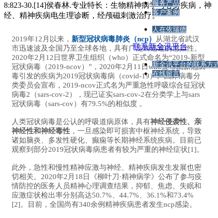
服务产品
8:823-30.[14]侯春林.专业特长：生物精神病学与心身疾病，神
客户案例
经、精神疾病电生理诊断，经颅磁刺激治疗。
人在依瑞德
2019年12月以来，
新型冠状病毒肺炎（ncp）
从湖北省武汉
联系新全讯平台
市迅速波及全国乃至全球各地，具有广泛而迅速的感染性。
2020年2月12日世界卫生组织（who）正式命名为“2019-新型
新全讯平台的联系方
冠状病毒（2019-ncov）”，2020年2月11日who宣布由新冠病
在线留言
毒引发的疾病为2019冠状病毒病（covid-19）。国际病毒分
类委员会宣布，2019-ncov正式名为严重急性呼吸综合征冠状
病毒2（sars-cov-2），现已证实sars-cov-2在分类学上与sars
冠状病毒（sars-cov）有79.5%的相似度 。
人类冠状病毒是公认的呼吸道病原体，具有
神经侵袭性、亲
神经性和神经毒性
，一旦感染即可损害中枢神经系统，导致
诸如脑炎、多发性硬化、癫痫等长期神经系统疾病。目前已
观察到部分2019冠状病毒病患者有较为严重的神经症状[1]。
此外，急性和慢性精神应激与神经、精神疾病发生发展也密
切相关。2020年2月18日《柳叶刀·精神病学》公布了参与疫
情防控的医务人员精神心理调查结果，抑郁、焦虑、失眠和
应激症状检出率分别高达50.7%、44.7%、36.1%和73.4%
[2]。目前，全国尚有340余例精神疾病患者发生ncp感染。