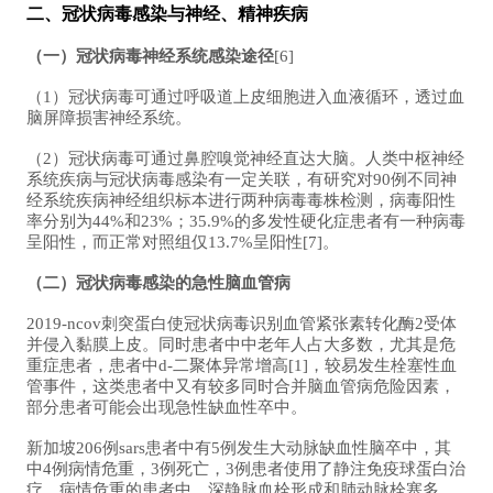
二、冠状病毒感染与神经、精神疾病
（一）冠状病毒神经系统感染途径
[6]
（1）冠状病毒可通过呼吸道上皮细胞进入血液循环，透过血
脑屏障损害神经系统。
（2）冠状病毒可通过鼻腔嗅觉神经直达大脑。人类中枢神经
系统疾病与冠状病毒感染有一定关联，有研究对90例不同神
经系统疾病神经组织标本进行两种病毒毒株检测，病毒阳性
率分别为44%和23%；35.9%的多发性硬化症患者有一种病毒
呈阳性，而正常对照组仅13.7%呈阳性[7]。
（二）冠状病毒感染的急性脑血管病
2019-ncov刺突蛋白使冠状病毒识别血管紧张素转化酶2受体
并侵入黏膜上皮。同时患者中中老年人占大多数，尤其是危
重症患者，患者中d-二聚体异常增高[1]，较易发生栓塞性血
管事件，这类患者中又有较多同时合并脑血管病危险因素，
部分患者可能会出现急性缺血性卒中。
新加坡206例sars患者中有5例发生大动脉缺血性脑卒中，其
中4例病情危重，3例死亡，3例患者使用了静注免疫球蛋白治
疗。病情危重的患者中，深静脉血栓形成和肺动脉栓塞多