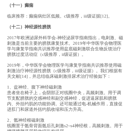
（十一）癫痫
临床推荐：癫痫病灶区低频。c级推荐，iii级证据[12]。
（十二）神经源性膀胱
2017年欧洲泌尿外科学会-神经泌尿学指南指出，电刺激、磁
刺激是当前主要的膀胱康复技术。2019年中华医学会物理医
学与康复学指南共识推荐使用盆底磁刺激联合生物反馈治疗
膀胱过度活动症（c级推荐，ii级证据）。
2019年，中华医学会物理医学与康复学指南共识推荐使用磁
刺激治疗神经源性膀胱（c级推荐，iii级证据）。我们根据有
关文献[14]，并总结临床磁刺激排尿术治疗经验如下：
1、盆神经、腹下神经磁刺激
患者坐在椅子上，会阴部正对线圈中央，高频刺激。用于调
节支配膀胱的交感神经和副交感神经，促进逼尿肌和膀胱
内、外括约肌的功能协调。还可能通过电-机械作用，直接促
进肛门和尿道外括约肌收缩和压力升高。
2、骶神经根磁刺激
线圈置于骶骨背面骶后孔刺激s2~s4神经根，高频刺激。用于