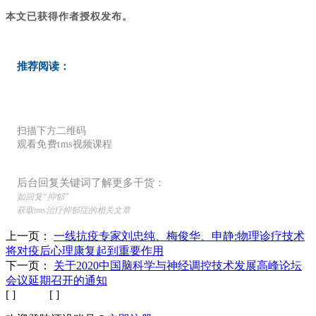
本文已获得作者授权发布。
推荐阅读：
扫描下方二维码
观看
免费tms
视频课程
后台回复关键词了解更多干货：
如回复“抑郁”
获取tms治疗抑郁症的相关文章
上一页：
一线抗疫专家刘忠纯、梅俊华、申静:物理诊疗技术
将对疫后心理康复起到重要作用
下一页：
关于2020中国脑科学与神经调控技术发展高峰论坛
会议延期召开的通知
[ ] [ ]