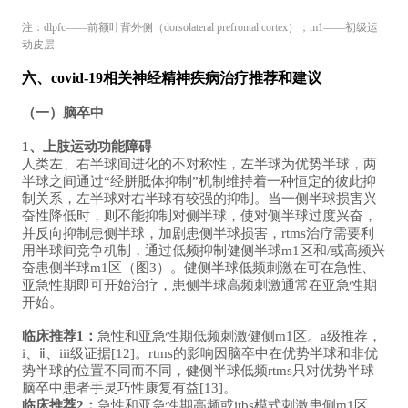
注：dlpfc——前额叶背外侧（dorsolateral prefrontal cortex）；m1——初级运
动皮层
六、covid-19相关神经精神疾病治疗推荐和建议
（一）脑卒中
1、上肢运动功能障碍
人类左、右半球间进化的不对称性，左半球为优势半球，两
半球之间通过“经胼胝体抑制”机制维持着一种恒定的彼此抑
制关系，左半球对右半球有较强的抑制。当一侧半球损害兴
奋性降低时，则不能抑制对侧半球，使对侧半球过度兴奋，
并反向抑制患侧半球，加剧患侧半球损害，rtms治疗需要利
用半球间竞争机制，通过低频抑制健侧半球m1区和/或高频兴
奋患侧半球m1区（图3）。健侧半球低频刺激在可在急性、
亚急性期即可开始治疗，患侧半球高频刺激通常在亚急性期
开始。
临床推荐1：
急性和亚急性期低频刺激健侧m1区。a级推荐，
i、ⅱ、iii级证据[12]。rtms的影响因脑卒中在优势半球和非优
势半球的位置不同而不同，健侧半球低频rtms只对优势半球
脑卒中患者手灵巧性康复有益[13]。
临床推荐2：
急性和亚急性期高频或itbs模式刺激患侧m1区。