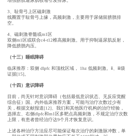
增强膀胱逼尿肌收缩引发排尿。
3、耻骨弓上区磁刺激
线圈置于耻骨弓上缘，高频刺激，主要用于尿储留膀胱排
空。
4、磁刺激脊髓或m1区
双侧m1区或联合c4-t12椎高频刺激。用于抑制逼尿肌反射，
降低膀胱内压。
（十三）睡眠障碍
临床推荐：双侧 dlpfc 和顶枕区域， 1hz 低频刺激。ⅱ、ⅲ级
证据[15]。
（十四）意识障碍
目前，尚无针对意识障碍（包括最低意识状态、无反应觉醒
综合征）国、内外临床推荐方案，可能与治疗次数过少有
关，根据文献报道[12]、我们和其他医疗机构的治疗经验，
选择左、右侧dlpfc和m1区多靶点高频刺激，不规定治疗次数
上限，有患者曾经治疗达9个月才恢复意识。
上述各种治疗方法应尽可能保证每次治疗的刺激脉冲数，单