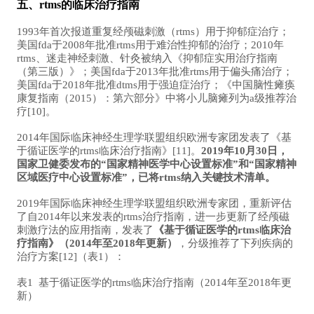
五、rtms的临床治疗指南
1993年首次报道重复经颅磁刺激（rtms）用于抑郁症治疗；
美国fda于2008年批准rtms用于难治性抑郁的治疗；2010年
rtms、迷走神经刺激、针灸被纳入《抑郁症实用治疗指南
（第三版）》；美国fda于2013年批准rtms用于偏头痛治疗；
美国fda于2018年批准dtms用于强迫症治疗；《中国脑性瘫痪
康复指南（2015）：第六部分》中将小儿脑瘫列为a级推荐治
疗[10]。
2014年国际临床神经生理学联盟组织欧洲专家团发表了《基
于
循证医学
的rtms临床治疗指南》[11]。
2019年10月30日，
国家卫健委发布的“国家精神医学中心设置标准”和“国家精神
区域医疗中心设置标准”，已将rtms纳入关键技术清单
。
2019年国际临床神经生理学联盟组织欧洲专家团，重新评估
了自2014年以来发表的rtms治疗指南，进一步更新了经颅磁
刺激疗法的应用指南，发表了
《基于
循证
医学的rtms临床治
疗指南》（2014年至2018年更新）
，分级推荐了下列疾病的
治疗方案[12]（表1）：
表1 基于循证医学的rtms临床治疗指南（2014年至2018年更
新）