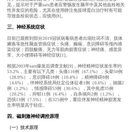
见，提示对于严重sars患者应警惕发生脑卒中及其他血栓相关
性并发症的危险，尤其在使用静注免疫球蛋白治疗时有可能
导致血栓前状态，应慎用[8]。
三、神经系统症状
目前已观察到部分2019冠状病毒病患者出现吐词不清、肢体
瘫痪等急性脑血管病症状；头痛、癫痫、意识障碍等颅内感
染症状；四肢酸痛、无力等肌肉损害症状；神经痛、感觉异
常、大小便障碍等神经症状[1]。
根据2003年sars爆发后调查文献[9]，神经精神症状发生率约
53.2%，主要有以下几类：头痛116例（67.1%），头晕50例
（28.9%），意识障碍18例（10.4%），精神障碍8例
（4.6%），伴神经系统局灶定位体征者1例（0.6%），抽搐2
例（1.2%），情感障碍53例（30.6%），其中焦虑35例
（20.2%），抑郁11例（6.4%），自杀倾向2例（1.2%），
恐惧13例（7.5%）；在325例中，重症伴发神经精神损害发
生率明显高于轻症。
四、磁刺激神经调控原理
（一）技术原理