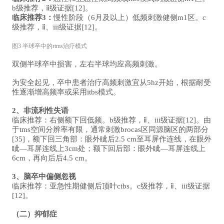
b级推荐，ⅱ级证据[12]。
临床推荐3：
慢性阶段（6月及以上）低频刺激健侧m1区。c
级推荐，ⅱ、iii级证据[12]。
图3 半球卒中的rtms治疗模式
双侧半球卒中损害，左右半球均应高频刺激。
为安全起见，卒中患者治疗高频刺激宜从5hz开始，根据耐受
性逐渐增高频率或采用itbs模式。
2、非流利性失语
临床推荐：右侧额下回低频。b级推荐，ⅱ、iii级证据[12]。由
于tms空间分辨率有限，通常刺激brocas区同源脑区的两部分
[35]，额下回三角部：眼外眦后2.5 cm至耳屏作连线，在眼外
眦—耳屏连线上3cm处；额下回后部：眼外眦—耳屏连线上
6cm，再向后后4.5 cm。
3、脑卒中偏侧忽视
临床推荐：亚急性期健侧后顶叶ctbs。c级推荐，ⅱ、iii级证据
[12]。
（二）抑郁症