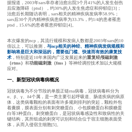
据报道，2003年sars幸存者治愈出院3个月41%的人发生创伤
后应激障碍（ptsd），约30%的人发生焦虑症和抑郁症[3]；
治愈后长期随访表明，sars相关的精神疾病发病率58.9%；
sars后30个月内精神疾病患病率为33.3%，约1/4的患者罹患
ptsd，15.6%的患者罹患抑郁症[4]。
本次爆发的ncp，其流行规模和发病人数都是2003年sars的10
倍以上，可以推测，
与ncp相关的神经、精神疾病发病规模和
影响将是巨大和深远的，需要低门槛、快速而有效的康复技
术
，特别是近10年来国内广泛发展起来的
重复经颅磁刺激
（rtms）
和
功能磁刺激（fms ）
等神经调控技术加以大规模
应对。
一、新型冠状病毒病概况
冠状病毒为不分节段的单股正链rna病毒，冠状病毒科分为
α、β、γ、δ4个属，是一类主要引起呼吸道、肠道疾病的病原
体，这类病毒颗粒的表面有许多规则排列的突起，颗粒外包
着囊膜，膜表面分别有刺突糖蛋白、小包膜糖蛋白和膜糖蛋
白等3种蛋白。刺突糖蛋白，是冠状病毒感染性和致病性的关
键结构，其所组成的刺突可识别和结合位于宿主细胞表面受
体，从而入侵宿主细胞[5]。