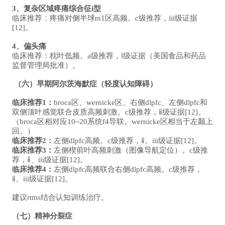
3、复杂区域疼痛综合征i型
临床推荐：疼痛对侧半球m1区高频。c级推荐，iii级证据
[12]。
4、偏头痛
临床推荐：枕叶低频。a级推荐，ⅰ级证据（美国食品和药品
监督管理局批准）。
（六）早期阿尔茨海默症（轻度认知障碍）
临床推荐1：
broca区、wernicke区、右侧dlpfc、左侧dlpfc和
双侧顶叶感觉联合皮质高频刺激。c级推荐，ⅱ级证据[12]。
（broca区相对应10~20系统f4导联。wernicke区相当于左颞上
回。）
临床推荐2：
左侧dlpfc高频。c级推荐，ⅱ、iii级证据[12]。
临床推荐3：
左侧楔前叶高频刺激（图像导航定位）。c级推
荐，ⅱ、iii级证据[12]。
临床推荐4：
左侧dlpfc高频联合右侧dlpfc高频。c级推荐，
ⅱ、iii级证据[12]。
建议rtms结合认知训练治疗。
（七）精神分裂症