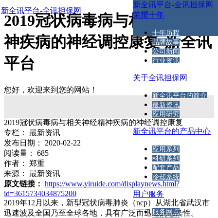
新全讯平台-全讯担保网
新全讯平台-全讯担保网
荣耀十年
2019冠状病毒病与相关神经精
十年历程
神疾病的神经调控康复-新全讯
品牌故事
公司新闻
平台
行业资讯
关于全讯担保网
您好，欢迎来到您的网站！
新全讯平台的简介
最新资讯
应用研究
2019冠状病毒病与相关神经精神疾病的神经调控康复
新全讯平台的产品中心
专栏：
最新资讯
发布日期：
2020-02-22
应用系列
阅读量：
685
科研系列
作者：
郑重
配套产品
来源：
最新资讯
冷却系统
原文链接：
https://www.yiruide.com/displaynews.html?
id=3615734034875200
用户服务
2019年12月以来，新型冠状病毒肺炎（ncp）从湖北省武汉市
服务网点
迅速波及全国乃至全球各地，具有广泛而迅速的感染性。