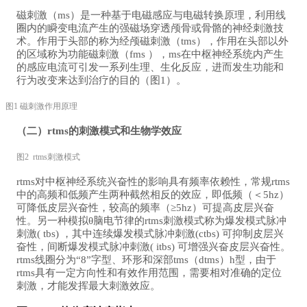
磁刺激（ms）是一种基于电磁感应与电磁转换原理，利用线
圈内的瞬变电流产生的强磁场穿透颅骨或骨骼的神经刺激技
术。作用于头部的称为经颅磁刺激（tms），作用在头部以外
的区域称为功能磁刺激（fms ），ms在中枢神经系统内产生
的感应电流可引发一系列生理、生化反应，进而发生功能和
行为改变来达到治疗的目的（图1）。
图1 磁刺激作用原理
（二）rtms的刺激模式和生物学效应
图2 rtms刺激模式
rtms对中枢神经系统兴奋性的影响具有频率依赖性，常规rtms
中的高频和低频产生两种截然相反的效应，即低频（＜5hz）
可降低皮层兴奋性，较高的频率（≥5hz）可提高皮层兴奋
性。另一种模拟θ脑电节律的rtms刺激模式称为爆发模式脉冲
刺激( tbs) ，其中连续爆发模式脉冲刺激(ctbs) 可抑制皮层兴
奋性，间断爆发模式脉冲刺激( itbs) 可增强兴奋皮层兴奋性。
rtms线圈分为“8”字型、环形和深部tms（dtms）h型，由于
rtms具有一定方向性和有效作用范围，需要相对准确的定位
刺激，才能发挥最大刺激效应。