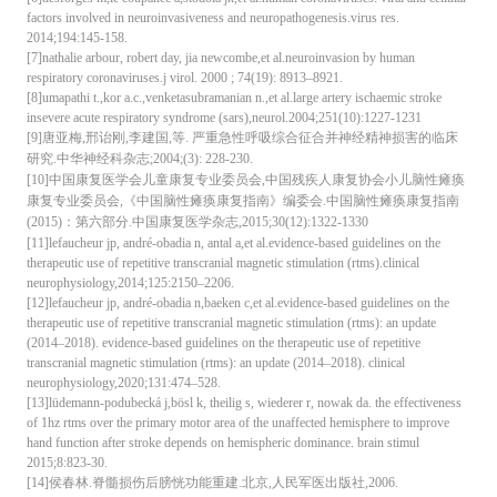
factors involved in neuroinvasiveness and neuropathogenesis.virus res.
2014;194:145-158.
[7]nathalie arbour, robert day, jia newcombe,et al.neuroinvasion by human
respiratory coronaviruses.j virol. 2000 ; 74(19): 8913–8921.
[8]umapathi t.,kor a.c.,venketasubramanian n.,et al.large artery ischaemic stroke
insevere acute respiratory syndrome (sars),neurol.2004;251(10):1227-1231
[9]唐亚梅,邢诒刚,李建国,等. 严重急性呼吸综合征合并神经精神损害的临床
研究.中华神经科杂志;2004;(3): 228-230.
[10]中国康复医学会儿童康复专业委员会,中国残疾人康复协会小儿脑性瘫痪
康复专业委员会,《中国脑性瘫痪康复指南》编委会.中国脑性瘫痪康复指南
(2015)：第六部分.中国康复医学杂志,2015;30(12):1322-1330
[11]lefaucheur jp, andré-obadia n, antal a,et al.evidence-based guidelines on the
therapeutic use of repetitive transcranial magnetic stimulation (rtms).clinical
neurophysiology,2014;125:2150–2206.
[12]lefaucheur jp, andré-obadia n,baeken c,et al.evidence-based guidelines on the
therapeutic use of repetitive transcranial magnetic stimulation (rtms): an update
(2014–2018). evidence-based guidelines on the therapeutic use of repetitive
transcranial magnetic stimulation (rtms): an update (2014–2018). clinical
neurophysiology,2020;131:474–528.
[13]lüdemann-podubecká j,bösl k, theilig s, wiederer r, nowak da. the effectiveness
of 1hz rtms over the primary motor area of the unaffected hemisphere to improve
hand function after stroke depends on hemispheric dominance. brain stimul
2015;8:823-30.
[14]侯春林.脊髓损伤后膀恍功能重建.北京,人民军医出版社,2006.