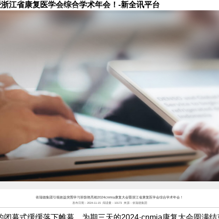
会暨浙江省康复医学会综合学术年会！-新全讯平台
新全讯平台-全讯担保网
新全讯平台的产品中心
学术前沿
学习中心
依瑞德集团引领效益突围学习班惊艳亮相2024cnmia康复大会暨浙江省康复医学会综合学术年会！
发布日期：
2024-11-15
阅读量：
10173
来源：
依瑞德集团
的闭幕式缓缓落下帷幕，为期三天的2024·cnmia康复大会圆