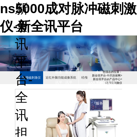
ns5000成对脉冲磁刺激
新
仪-新全讯平台
全
讯
平
新全
新全
全讯
您现在的位置：
台-
新全讯平台-全讯担保网
>
关于
经颅磁刺激仪
近红外脑功能成像系统
经颅电刺激仪
失眠治疗仪
配件
新全讯平台的产品中心
>
讯平
讯平
担保
400-182-1988
经颅磁刺激仪
学术
学习
全讯
全
台-全
台的
网的
前沿
中心
担保
讯担
产品
服务
网
讯
保网
中心
支持
担
经颅磁刺激仪
ns5000成对脉冲