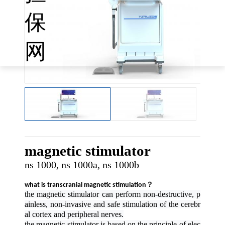
经颅磁刺激仪
保
magnetic stimulat
or （ns1000）
网
magnetic stimulator
ns 1000, ns 1000a, ns 1000b
what is transcranial magnetic stimulation？
the magnetic stimulator can perform non-destructive, p
ainless, non-invasive and safe stimulation of the cerebr
al cortex and peripheral nerves.
the magnetic stimulator is based on the principle of elec