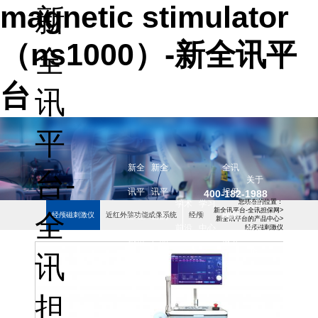
magnetic stimulator
新
（ns1000）-新全讯平
全
台
讯
平
新全
新全
全讯
台-
关于
讯平
讯平
担保
400-182-1988
您现在的位置：
学术
学习
全讯
新全讯平台-全讯担保网
>
全
经颅磁刺激仪
近红外脑功能成像系统
经颅电刺激仪
失眠治疗仪
配件
台-全
台的
网的
新全讯平台的产品中心
>
前沿
中心
担保
经颅磁刺激仪
讯担
产品
服务
网
讯
保网
中心
支持
担