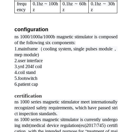
frequ
0.1hz ~ 100h
0.1hz ~ 60h
0.1hz ~ 30h
ency
z
z
z
configuration
ns 1000/1000a/1000b magnetic stimulator is composed
of the following six components:
1.mainframe
（
cooling system, single pulses module
，
mep module)
2.user interface
3.yrd 204f coil
4.coil stand
5.footswitch
6.patient cap
certification
ns 1000 series magnetic stimulator meet internationally
recognized safety requirements, which have passed stri
ct inspection standards.
ns 1000 series magnetic sitmulator is currently undergo
ing mdr(medical device regulation(eu)2017/745) certifi
cation, with the intended purpose for
treatment of maj
“