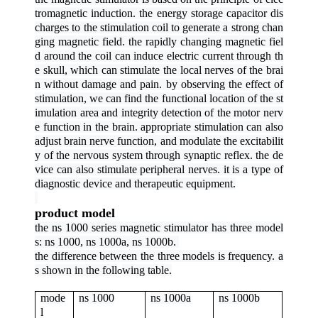
tromagnetic induction. the energy storage capacitor dis
charges to the stimulation coil to generate a strong chan
ging magnetic field. the rapidly changing magnetic fiel
d around the coil can induce electric current through th
e skull, which can stimulate the local nerves of the brai
n without damage and pain. by observing the effect of
stimulation, we can find the functional location of the st
imulation area and integrity detection of the motor nerv
e function in the brain. appropriate stimulation can also
adjust brain nerve function, and modulate the excitabilit
y of the nervous system through synaptic reflex. the de
vice can also stimulate peripheral nerves. it is a type of
diagnostic device and therapeutic equipment.
product model
the
ns 1000
series
magnetic stimulator
has three model
s: ns 1000, ns 1000a, ns 1000b.
the difference between the three models is frequency. a
s shown in the foll
wing table.
o
mode
ns 1000
ns 1000
a
ns 1000b
l