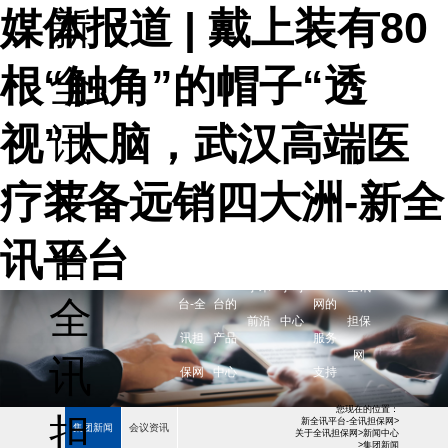
媒体报道 | 戴上装有80
新
根“触角”的帽子“透
全
视”大脑，武汉高端医
讯
疗装备远销四大洲-新全
平
新全
新全
全讯
讯平台
台-
关于
讯平
讯平
担保
400-182-1988
学术
学习
全讯
全
台-全
台的
网的
前沿
中心
担保
讯担
产品
服务
网
讯
保网
中心
支持
您现在的位置：
担
新全讯平台-全讯担保网
>
集团新闻
会议资讯
关于全讯担保网
>
新闻中心
>
集团新闻