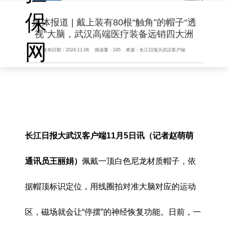
保
媒体报道 | 戴上装有80根“触角”的帽子“透
视”大脑，武汉高端医疗装备远销四大洲
网
发布日期：
2024-11-06
阅读量：
245
来源：
长江日报大武汉客户端
长江日报大武汉客户端11月5日讯（记者赵萌萌
通讯员王丽娟）
佩戴一顶白色尼龙材质帽子，依
据帽顶标识定位，用线圈拍对准大脑对应的运动
区，磁场就会让“停摆”的神经恢复功能。日前，一