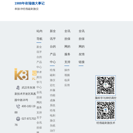
1988年依瑞德大事记
单脉冲经颅磁刺激仪
站内
新全
全讯
全讯
导航
讯平
担保
担保
台的
网的
网的
新全
讯平
产品
服务
友情
台的
中心
支持
链接
产品
中心
经颅
操作
学术
磁刺
视频
前沿
激仪
临床
学习
近红
应用
中心
武汉市东湖
外脑
全讯
新技术开发区凤凰
功能
担保
脑科学与神经调控
园中路16号
成像
网的
系统
400-182-19
服务
经颅
支持
88
电刺
关于
027-871702
激仪
全讯
经颅磁刺激技术
76
失眠
担保
治疗
网