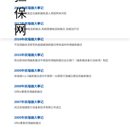
保
2018年依瑞德大事记
全球首创视觉定位磁刺激机器人系统阿米问世
2017年依瑞德大事记
网
独创1拖n微电流刺激仪,高精度微电流刺激仪,失眠治疗仪
2016年依瑞德大事记
可实现磁休克研究的超级磁场刺激仪单拍成对经颅磁刺激仪
2015年依瑞德大事记
双位联动经颅磁刺激仪中国造经颅磁刺激仪走出国门《磁刺激设备行业标准》制定
2009年依瑞德大事记
依瑞德ccy-1磁刺激仪成为中国第一台获医疗器械注册证的磁刺激仪
2008年依瑞德大事记
100hz重复经颅磁刺激仪
2007年依瑞德大事记
武汉依瑞德医疗设备新技术有限公司成立
2005年依瑞德大事记
10hz重复经颅磁刺激仪