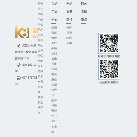
台的
网的
网的
新全
讯平
产品
服务
友情
台的
中心
支持
链接
产品
中心
经颅
操作
学术
磁刺
视频
前沿
激仪
临床
学习
近红
应用
中心
武汉市东湖
外脑
全讯
新技术开发区凤凰
功能
担保
脑科学与神经调控
园中路16号
成像
网的
系统
400-182-19
服务
经颅
支持
88
电刺
关于
027-871702
激仪
全讯
经颅磁刺激技术
76
失眠
担保
治疗
网
仪
联系
配件
新全
神经
讯平
调控
台
中心
彩虹
云系
统