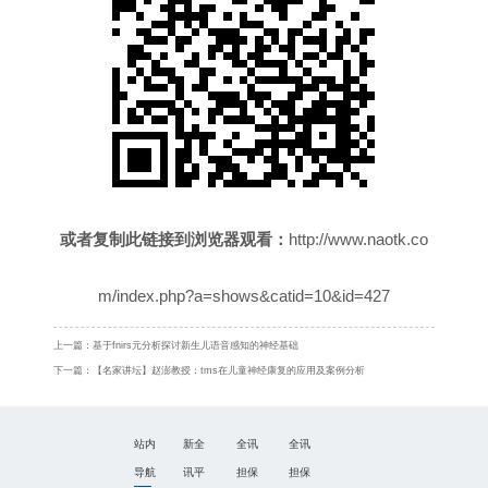
或者复制此链接到浏览器观看：
http://www.naotk.co
m/index.php?a=shows&catid=10&id=427
上一篇：
基于fnirs元分析探讨新生儿语音感知的神经基础
下一篇：
【名家讲坛】赵澎教授：tms在儿童神经康复的应用及案例分析
站内
新全
全讯
全讯
导航
讯平
担保
担保