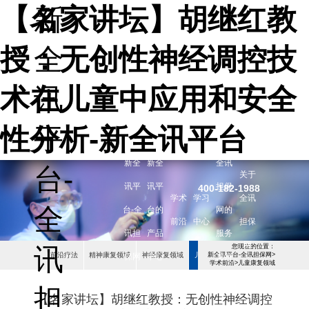
【名家讲坛】胡继红教
新
授：无创性神经调控技
全
术在儿童中应用和安全
讯
性分析-新全讯平台
平
新全
新全
全讯
台-
关于
讯平
讯平
担保
400-182-1988
学术
学习
全讯
全
台-全
台的
网的
前沿
中心
担保
讯担
产品
服务
网
您现在的位置：
讯
前沿疗法
精神康复领域
神经康复领域
儿童康复领域
新全讯平台-全讯担保网
>
保网
中心
支持
学术前沿
>
儿童康复领域
担
【名家讲坛】胡继红教授：无创性神经调控