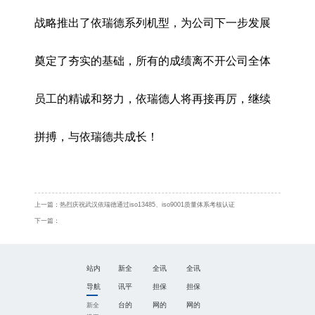
战略推出了依瑞德系列机型，为公司下一步发展
奠定了夯实的基础，所有的成绩离不开公司全体
员工的精诚和努力，依瑞德人将再接再厉，继续
拼搏，与依瑞德共成长！
上一篇：
热烈庆祝武汉依瑞德通过iso13485、iso9001质量体系考核认证
下一篇：
站内
新全
全讯
全讯
导航
讯平
担保
担保
台的
网的
网的
新全