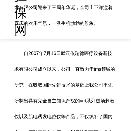
术有限公司迎来了三周年华诞，全司上下洋溢着
保
喜庆的欢乐气氛，一派生机勃勃的景象。
网
自2007年7月16日武汉依瑞德医疗设备新技
术有限公司成立以来，公司一直致力于tms领域的
研究，在吸取国际先进技术的基础上我公司率先
研制出具有完全自主知识产权的yrd系列磁场刺激
仪以及肌电诱发电位仪等产品，不仅填补了国内