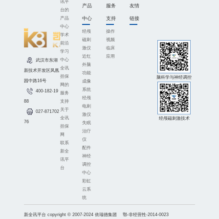
讯平
产品
服务
友情
台的
中心
支持
链接
产品
中心
经颅
操作
学术
磁刺
视频
前沿
激仪
临床
学习
近红
应用
中心
武汉市东湖
外脑
全讯
新技术开发区凤凰
功能
担保
脑科学与神经调控
园中路16号
成像
网的
系统
400-182-19
服务
经颅
支持
88
电刺
关于
027-871702
激仪
全讯
经颅磁刺激技术
76
失眠
担保
治疗
网
仪
联系
配件
新全
神经
讯平
调控
台
中心
彩虹
云系
统
新全讯平台 copyright © 2007-2024 依瑞德集团 鄂-非经营性-2014-0023