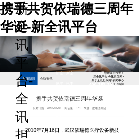
携手共贺依瑞德三周年
新
华诞-新全讯平台
全
讯
平
新全
新全
全讯
您现在的位置：
台-
新全讯平台-全讯担保网
>
关于
集团新闻
会议资讯
关于全讯担保网
>
新闻中心
讯平
讯平
担保
400-182-1988
>
集团新闻
学术
学习
全讯
全
台-全
台的
网的
携手共贺依瑞德三周年华诞
前沿
中心
担保
讯担
产品
服务
发布日期：
2010-07-03
阅读量：
373
来源：
依瑞德集团
网
讯
保网
中心
支持
担
2010年7月16日，武汉依瑞德医疗设备新技