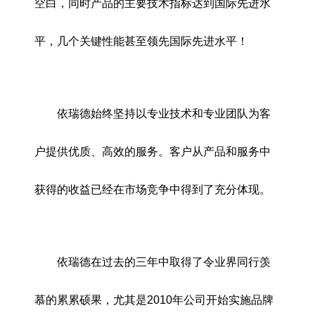
空白，同时产品的主要技术指标达到国际先进水
平，几个关键性能甚至领先国际先进水平！
依瑞德始终坚持以专业技术和专业团队为客
户提供优质、高效的服务。客户从产品和服务中
获得的收益已经在市场竞争中得到了充分体现。
依瑞德在过去的三年中取得了令业界同行羡
慕的累累硕果，尤其是2010年公司开始实施品牌