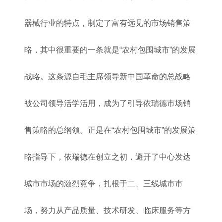
器械行业的特点，制定了富有远见的市场销售策
略，其中很重要的一条就是“农村包围城市”的发展
战略。这条源自毛主席领导新中国革命的总战略
被公司领导活学活用，成为了引导依瑞德市场销
售策略的总纲领。正是在“农村包围城市”的发展策
略指导下，依瑞德在创立之初，避开了中心发达
城市市场的激烈竞争，扎根于二、三线城市市
场，努力从产品质量、技术研发、临床服务等方