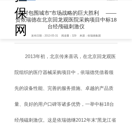
保
“农村包围城市”市场战略的巨大胜利 ——
贺依瑞德在北京回龙观医院采购项目中标18
网
台经颅磁刺激仪
发布日期：
2013-05-31
阅读量：
329
来源：
依瑞德集团
2013年初，北京传来喜讯，在北京回龙观医
院组织的医疗器械采购项目中，依瑞德凭借着领
先的设备性能、完善的服务措施、卓越的产品质
量、良好的用户口碑等诸多优势，一举中标18台
经颅磁刺激仪。这是依瑞德继2012年末“黑龙江省