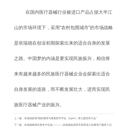
在国内医疗器械行业被进口产品占据大半江
山的市场环境下，采用“农村包围城市”的市场战略
是依瑞德在创业初期探索出来的适合自身的发展
之路。中国梦的内涵是要实现民族振兴，相信将
来有越来越多的民族医疗器械企业会探索出适合
自身发展的道路，而不断发展壮大，进而实现民
族医疗器械产业的振兴。
上一篇：
依瑞德参展“国际物理与康复医学学会（isprm）第七届世界大会”
下一篇：
依瑞德精神在寒冬中绽放————依瑞德临床医学部黑龙江批量用户服务小记