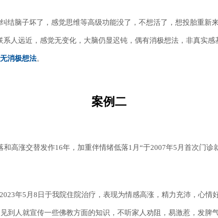
差，纠结脑子坏了，感觉思维等高级功能没了，不想活了，想投胎重新
机联系人远近，感觉无变化，大脑仍显迟钝，偶有消极想法，非真实感
无消极想法
。
案例二
落和高涨交替发作
16年，加重伴情绪低落1月“
于
2007年5月首次门
月4日、2023年5月8日于我院住院治疗，表现为情感高涨，精力充沛，
，见到人就宣传一些佛教方面的知识，不听家人劝阻，易激惹，发脾