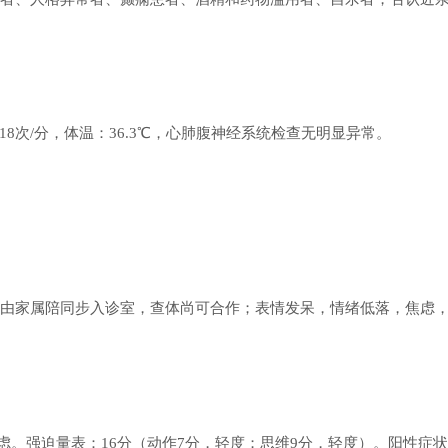
吸：18次/分，体温：36.3℃，心肺腹神经系统检查无明显异常。
由家属陪同步入诊室，查体尚可合作；表情发呆，情绪低落，焦虑
存在焦虑。强迫量表：16分（动作7分，轻度；思维9分，轻度）。阳性症