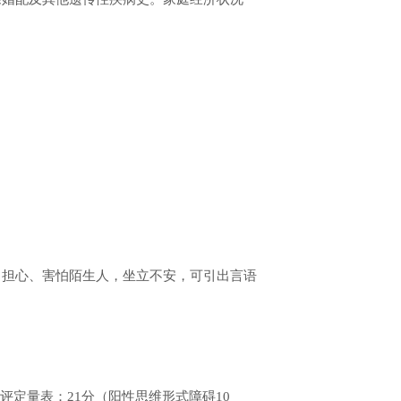
，担心、害怕陌生人，坐立不安，可引出言语
状评定量表：21分（阳性思维形式障碍10