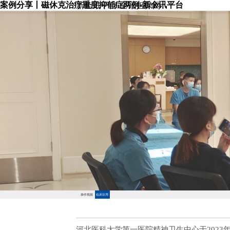
案例分享丨磁休克治疗重度抑郁症两例-新全讯平台
新全讯平台-全讯担保网
操作视频
临床应用
河北医科大学第一医院精神卫生中心于
202