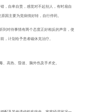
出错，自卑自责，感觉对不起别人，有时扇自
发原因主要为觉病情好转，自行停药。
以听到对待事情有两个态度正好相反的声音，使
同前，计划给予患者磁休克治疗。
无中毒、高热、昏迷、脑外伤及手术史。
亲婚配及其他遗传性疾病史。
家庭经济状况一