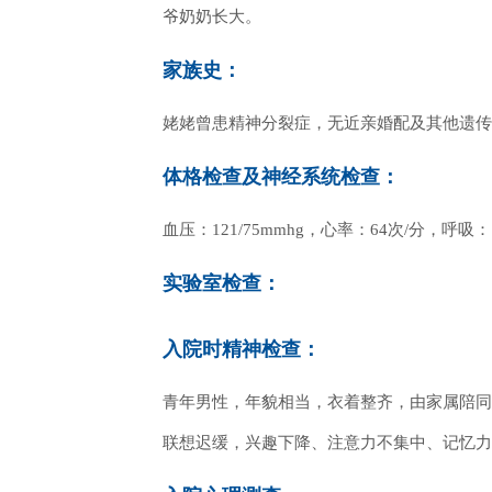
爷奶奶长大。
家族史：
姥姥曾患精神分裂症，无近亲婚配及其他遗传
体格检查及神经系统检查：
血压：121/75mmhg，心率：64次/分，呼
实验室检查：
入院时精神检查：
青年男性，年貌相当，衣着整齐，由家属陪同
联想迟缓，兴趣下降、注意力不集中、记忆力