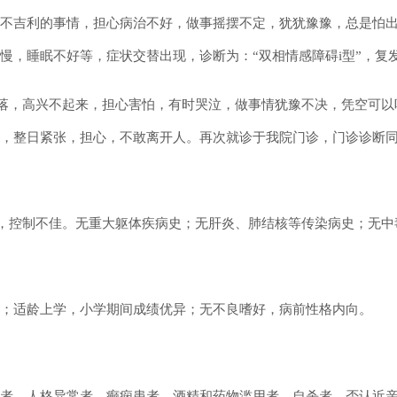
不吉利的事情，担心病治不好，做事摇摆不定，犹犹豫豫，总是怕
慢，睡眠不好等，症状交替出现，诊断为：“双相情感障碍i型”，复
绪低落，高兴不起来，担心害怕，有时哭泣，做事情犹豫不决，凭空可
，整日紧张，担心，不敢离开人。再次就诊于我院门诊，门诊诊断
，未用药，控制不佳。无重大躯体疾病史；无肝炎、肺结核等传染病史；
；适龄上学，小学期间成绩优异；无不良嗜好，病前性格内向。
者、人格异常者、癫痫患者、酒精和药物滥用者、自杀者，否认近