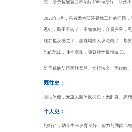
态，给予盐酸舍曲林治疗100mg治疗，疗效
2022年3月，患者因考研还是找工作的问题
迟钝，脑子不转了，不知饥饱，容易发呆，见
现在也没感觉了，感觉周围人议论自己，都要
思的想法，睡不着觉，隧就诊于当地医院。
给予草酸艾司西肽普兰、文拉法辛、丙戊酸、
既往史：
既往体健，无重大躯体疾病史；无肝炎、肺结
个人史：
胞2行1，幼年生长发育良好，智力与同龄儿