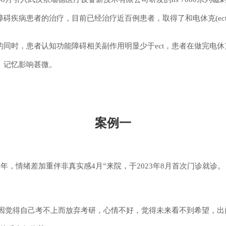
神障碍疾病患者的治疗，目前已经治疗近百例患者，取得了和电休克(ec
效的同时，患者认知功能障碍相关副作用明显少于ect，患者在做完电
、记忆影响甚微。
案例一
3年，情绪差加重伴非真实感4月”来院，
于
2023年8月首次门诊就诊。
研，因觉得自己考不上而放弃考研，心情不好，觉得未来看不到希望，