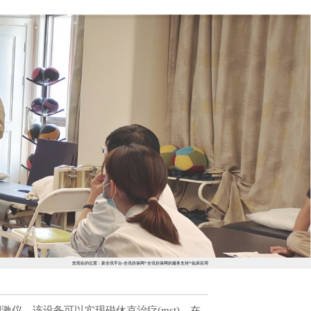
400-182-1988
全讯担保网的服务支持
关于全讯担保网
>
>
您现在的位置：
新全讯平台-全讯担保网
全讯担保网的服务支持
临床应用
激仪，该设备可以实现磁休克治疗(mst)
，在