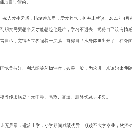
不佳后自行停药。
，与家人发生矛盾，情绪差加重，爱发脾气，但并未就诊。2023年4
到朋友需要想半天才能想起他是谁，学习不进去，觉得自己没有情
害自己，觉得看世界隔着一层膜，觉得自己从身体里出来了，在外
阿戈美拉汀、利培酮等药物治疗，效果一般，为求进一步诊治来我院
核等传染病史；无中毒、高热、昏迷、脑外伤及手术史。
相比无异常；适龄上学，小学期间成绩优异，顺读至大学毕业；饮酒