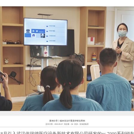
新全讯平台-全讯担保网
新全讯平台的产品中心
学术前沿
学习中心
案例分享丨磁休克治疗重度抑郁症两例
发布日期：
2024-05-07
阅读量：
59
来源：
依瑞德集团
3年8月引入武汉依瑞德医疗设备新技术有限公司研发的ns 7000
系列磁刺