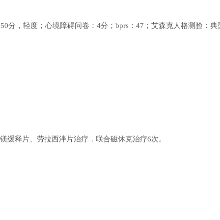
50分，轻度；心境障碍问卷：4分；bprs：47；艾森克人格测验：
镁缓释片、劳拉西泮片治疗，联合
磁休克治疗
6次。