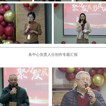
各中心负责人分别作专题汇报