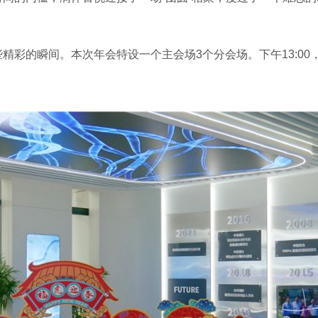
些精彩的瞬间。
本次年会特设一个主会场3个分会场。下午13:0