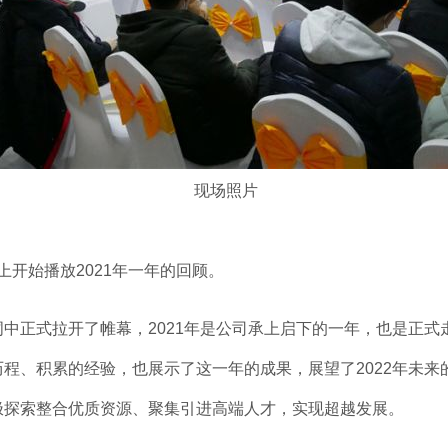
现场照片
上开始播放2021年一年的回顾。
中正式拉开了帷幕，2021年是公司承上启下的一年，也是正式
程、积累的经验，也展示了这一年的成果，展望了2022年未来
极探索整合优质资源、聚集引进高端人才，实现超越发展。