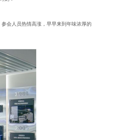
0，参会人员热情高涨，早早来到年味浓厚的