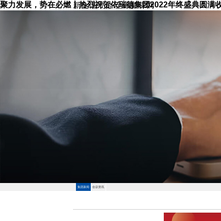
聚力发展，势在必燃丨热烈祝贺依瑞德集团2022年终盛典圆满
新全讯平台-全讯担保网
集团新闻
会议资讯