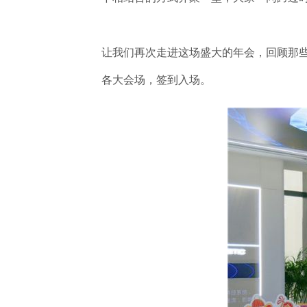
让我们再次走进这场盛大的年会，回顾那
各大会场，签到入场。