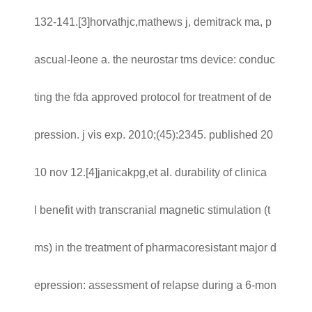
132-141.
[3]horvathjc,mathews j, demitrack ma, p
ascual-leone a. the neurostar tms device: conduc
ting the fda approved protocol for treatment of de
pression. j vis exp. 2010;(45):2345. published 20
10 nov 12.
[4]janicakpg,et al. durability of clinica
l benefit with transcranial magnetic stimulation (t
ms) in the treatment of pharmacoresistant major d
epression: assessment of relapse during a 6-mon