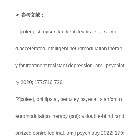
☞ 参考文献：
[1]coleej, stimpson kh, bentzley bs, et al.stanfor
d accelerated intelligent neuromodulation therap
y for treatment-resistant depression. am j psychiat
ry 2020; 177:716-726.
[2]coleej, phillips al, bentzley bs, et al. stanford n
euromodulation therapy (snt): a double-blind rand
omized controlled trial. am j psychiatry 2022; 179: