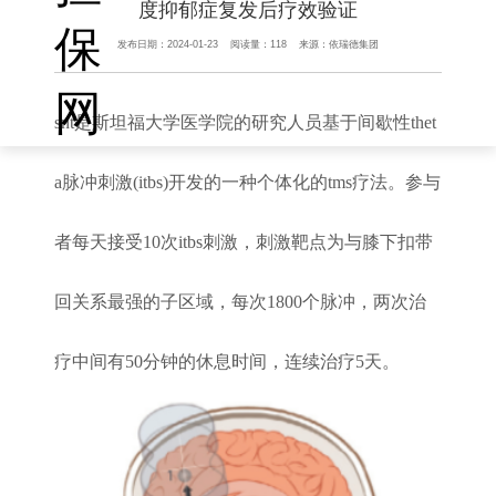
度抑郁症复发后疗效验证
保
发布日期：
2024-01-23
阅读量：
118
来源：
依瑞德集团
网
snt是斯坦福大学医学院的研究人员基于间歇性thet
a脉冲刺激(itbs)开发的一种个体化的tms疗法。参与
者每天接受10次itbs刺激，刺激靶点为与膝下扣带
回关系最强的子区域，每次1800个脉冲，两次治
疗中间有50分钟的休息时间，连续治疗5天。