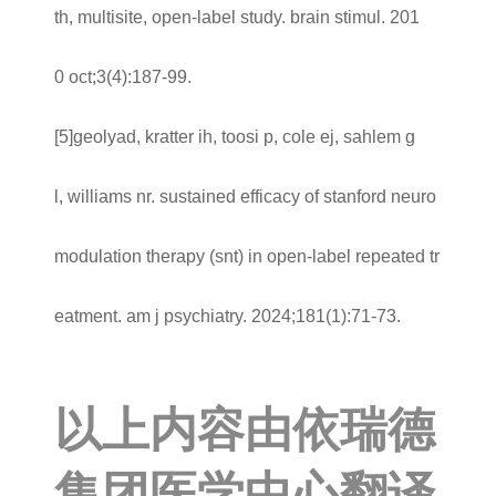
th, multisite, open-label study. brain stimul. 201
0 oct;3(4):187-99.
[5]geolyad, kratter ih, toosi p, cole ej, sahlem g
l, williams nr. sustained efficacy of stanford neuro
modulation therapy (snt) in open-label repeated tr
eatment. am j psychiatry. 2024;181(1):71-73.
以上内容由依瑞德
集团医学中心翻译