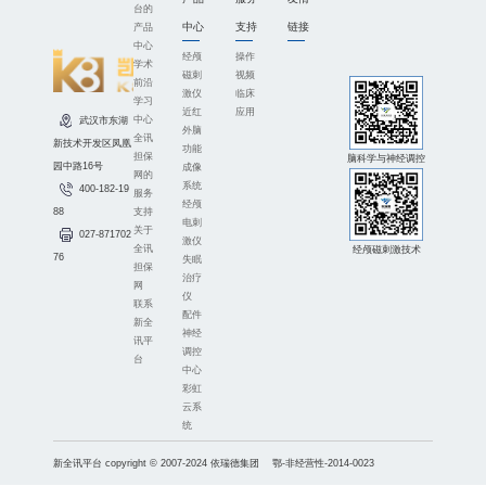
台的
中心
支持
链接
产品
中心
经颅
操作
学术
磁刺
视频
前沿
激仪
临床
学习
近红
应用
中心
武汉市东湖
外脑
全讯
新技术开发区凤凰
功能
担保
脑科学与神经调控
园中路16号
成像
网的
系统
400-182-19
服务
经颅
支持
88
电刺
关于
027-871702
激仪
全讯
经颅磁刺激技术
76
失眠
担保
治疗
网
仪
联系
配件
新全
神经
讯平
调控
台
中心
彩虹
云系
统
新全讯平台 copyright © 2007-2024 依瑞德集团 鄂-非经营性-2014-0023