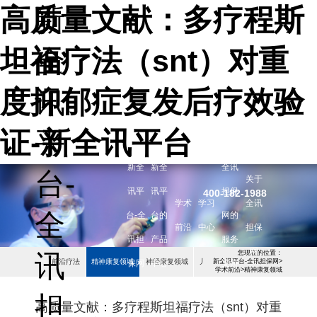
高质量文献：多疗程斯
新
坦福疗法（snt）对重
全
度抑郁症复发后疗效验
讯
证-新全讯平台
平
新全
新全
全讯
台-
关于
讯平
讯平
担保
400-182-1988
学术
学习
全讯
全
台-全
台的
网的
前沿
中心
担保
讯担
产品
服务
网
您现在的位置：
讯
前沿疗法
精神康复领域
神经康复领域
儿童康复领域
新全讯平台-全讯担保网
>
保网
中心
支持
学术前沿
>
精神康复领域
担
高质量文献：多疗程斯坦福疗法（snt）对重