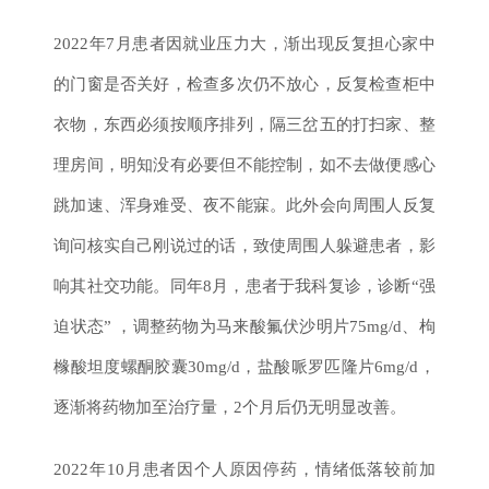
2022年7月患者因就业压力大，渐出现反复担心家中
的门窗是否关好，检查多次仍不放心，反复检查柜中
衣物，东西必须按顺序排列，隔三岔五的打扫家、整
理房间，明知没有必要但不能控制，如不去做便感心
跳加速、浑身难受、夜不能寐。此外会向周围人反复
询问核实自己刚说过的话，致使周围人躲避患者，影
响其社交功能。同年8月，患者于我科复诊，诊断“强
迫状态” ，调整药物为马来酸氟伏沙明片75mg/d、枸
橼酸坦度螺酮胶囊30mg/d，盐酸哌罗匹隆片6mg/d，
逐渐将药物加至治疗量，2个月后仍无明显改善。
2022年10月患者因个人原因停药，情绪低落较前加