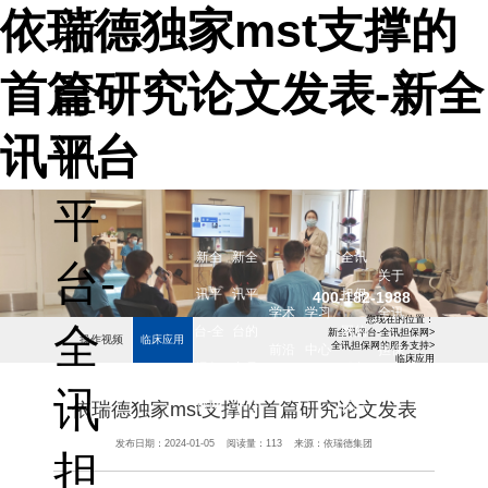
依瑞德独家mst支撑的
新
首篇研究论文发表-新全
全
讯平台
讯
平
新全
新全
全讯
台-
关于
讯平
讯平
担保
400-182-1988
学术
学习
全讯
您现在的位置：
全
台-全
台的
网的
新全讯平台-全讯担保网
>
操作视频
临床应用
全讯担保网的服务支持
>
前沿
中心
担保
临床应用
讯担
产品
服务
网
讯
保网
中心
支持
依瑞德独家mst支撑的首篇研究论文发表
发布日期：
2024-01-05
阅读量：
113
来源：
依瑞德集团
担