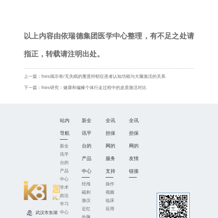
以上内容由依瑞德集团医学中心整理，有不足之处请
指正，转载请注明出处。
上一篇：
fnirs揭示有/无失眠的重度抑郁症患者认知功能与大脑激活的关系
下一篇：
fnirs研究：健康和偏瘫个体行走过程中的皮质激活对比
站内
新全
全讯
全讯
导航
讯平
担保
担保
台的
网的
网的
新全
讯平
产品
服务
友情
台的
中心
支持
链接
产品
中心
经颅
操作
学术
磁刺
视频
前沿
激仪
临床
学习
近红
应用
中心
武汉市东湖
外脑