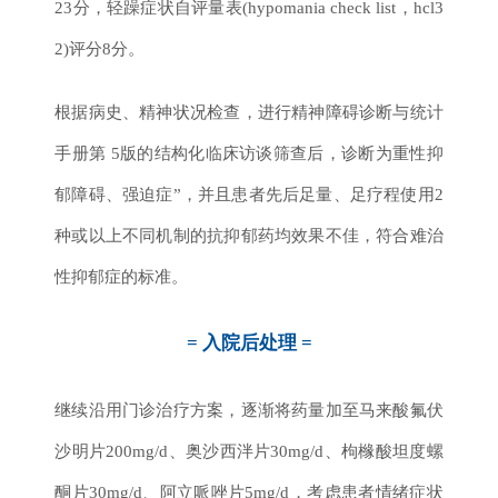
23分，轻躁症状自评量表
(
hypomania check list，hcl3
2)评分8分。
根据病史、精神状况检查，进行精神障碍诊断与统计
手册第 5版的结构化临床访谈筛查后，诊断为重性抑
郁障碍、强迫症”，并且患者先后足量、足疗程使用2
种或以上不同机制的抗抑郁药均效果不佳，符合难治
性抑郁症的标准。
= 入院后处理 =
继续沿用门诊治疗方案，逐渐将药量加至马来酸氟伏
沙明片200mg/d、奥沙西泮片30mg/d、枸橼酸坦度螺
酮片30mg/d、阿立哌唑片5mg/d，考虑患者情绪症状