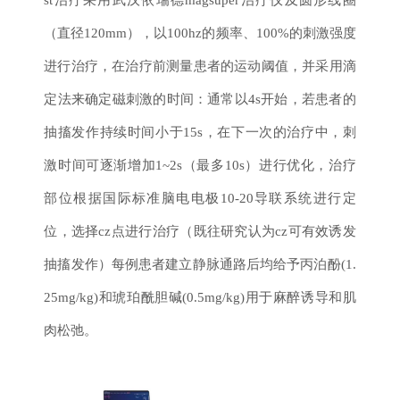
（直径120mm），以100hz的频率、100%的刺激强度
进行治疗，在治疗前测量患者的运动阈值，并采用滴
定法来确定磁刺激的时间：通常以4s开始，若患者的
抽搐发作持续时间小于15s，在下一次的治疗中，刺
激时间可逐渐增加1~2s（最多10s）进行优化，治疗
部位根据国际标准脑电电极10-20导联系统进行定
位，选择cz点进行治疗（既往研究认为cz可有效诱发
抽搐发作）每例患者建立静脉通路后均给予丙泊酚(1.
25mg/kg)和琥珀酰胆碱(0.5mg/kg)用于麻醉诱导和肌
肉松弛。