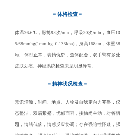
= 体格检查 =
体温36.6℃，脉搏93次/min，呼吸20次/min，血压10
5/68mmhg(1mm hg=0.133kpa)，身高168cm，体重58
kg，体型正常，表情忧郁，查体配合，双手臂有多处
皮肤划痕。神经系统检查未见明显异常。
= 精神状况检查 =
意识清晰，时间、地点、人物及自我定向力完整，仪
态整洁，双眉紧蹙，忧郁面容，接触尚主动，对答切
题，情绪低落，情感反应协调；存在强迫性怀疑，强