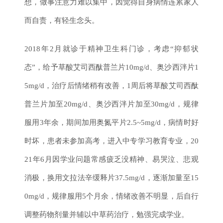
想，做事注意力难以集中，因觉得自身病情连累家人
而自责，有轻生念头。
2018年2月就诊于精神卫生科门诊，考虑“抑郁状
态”，给予草酸艾司西酞普兰片10mg/d、奥沙西泮片1
5mg/d，治疗后情绪稍有改善，1周后将草酸艾司西酞
普兰片加至20mg/d、奥沙西泮片加至30mg/d，规律
服用3年余，期间加用奥氮平片2.5~5mg/d，病情时好
时坏，患者未参加高考，进入中专学习教育专业，20
21年6月因学业问题常感疲乏没精神、易哭泣、悲观
消极，换用文拉法辛缓释片37.5mg/d，逐渐加量至15
0mg/d，规律服用5个月余，情绪改善不明显，后自行
调整药物剂量并辅以中草药治疗，勉强完成学业。