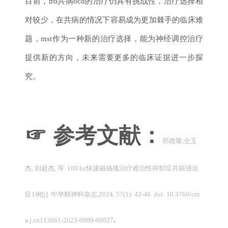
目前，trd共病ocd的治疗仍具有挑战性，治疗选择相
对较少，在共病的情况下容易成为更加棘手的临床难
题，mst作为一种新的治疗选择，能为神经调控治疗
提供新的方向，未来需要更多的临床证据进一步探
究。
☞ 参考文献：
郭政隆,仝玉
杰, 刘超杰, 等. 100 hz快速磁抽搐治疗难治性抑郁症共病强迫
症1例[j]. 中华精神科杂志,2024, 57(1): 42-46. doi: 10.3760/cm
.
a.j.cn113661-2023-0809-00027