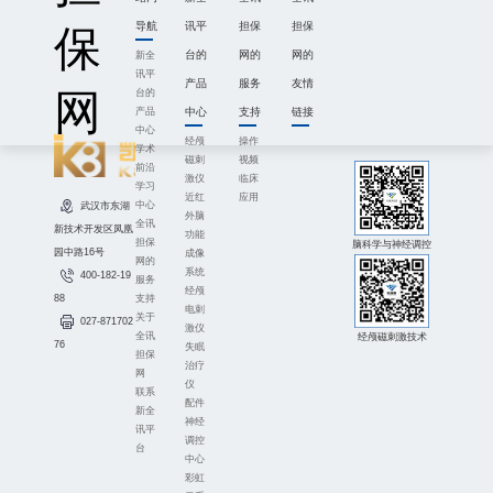
导航
讯平
担保
担保
保
台的
网的
网的
新全
讯平
产品
服务
友情
网
台的
中心
支持
链接
产品
中心
经颅
操作
学术
磁刺
视频
前沿
激仪
临床
学习
近红
应用
中心
武汉市东湖
外脑
全讯
新技术开发区凤凰
功能
担保
脑科学与神经调控
园中路16号
成像
网的
系统
400-182-19
服务
经颅
支持
88
电刺
关于
027-871702
激仪
全讯
经颅磁刺激技术
76
失眠
担保
治疗
网
仪
联系
配件
新全
神经
讯平
调控
台
中心
彩虹