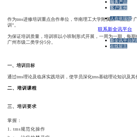
服务产品
客户案例
人在依瑞德
作为tms进修培训重点合作单位，华南理工大学附属第二医院／广
训”。
联系新全讯平台
为保证培训质量，培训班以小班制形式开展，一周为一期，每期
新全讯平台的
广州市级二类学分5分。
在线留言
一、培训目标
通过tms理论及临床实践培训，使学员深化tms基础理论知识及其
二、培训课程
三、培训要求
掌握：
1. tms规范化操作