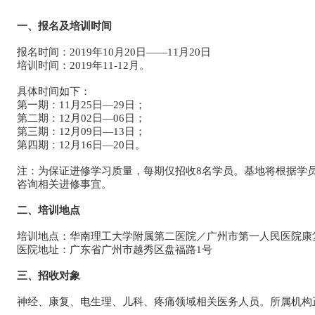
一、报名及培训时间
报名时间：
2019年10月20日——11月20日
培训时间：
2019年11-12月。
具体时间如下：
第一期：
11月25日—29日；
第二期：
12月02日—06日；
第三期：
12月09日—13日；
第四期：
12月16日—20日。
注：
为保证进修学习质量，每期仅招收8名学员。
基地将根据学
咨询相关进修事宜。
二、培训地点
培训地点：
华南理工大学附属第二医院／广州市第一人民医院康
医院地址：
广东省广州市越秀区盘福路1号
三、招收对象
神经、康复、电生理、儿科、疼痛领域相关医务人员。
所属机构