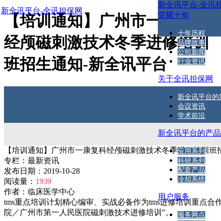
新全讯平台-全讯
新全讯平台-全讯担保网
荣耀十年
【培训通知】广州市一康复科
十年历程
经颅磁刺激技术冬季进修培训
品牌故事
公司新闻
班招生通知-新全讯平台
行业资讯
关于全讯担保网
新全讯平台的
会议资讯
学术前沿
新全讯平台的产
【培训通知】广州市一康复科经颅磁刺激技术冬季进修培训班
应用系列
专栏：
最新资讯
科研系列
配套产品
发布日期：
2019-10-28
冷却系统
阅读量：
1939
作者：
临床医学中心
用户服务
tms重点培训计划精心编审、实战必备作为tms进修培训重点合
院／广州市第一人民医院磁刺激技术进修培训”。
服务网点