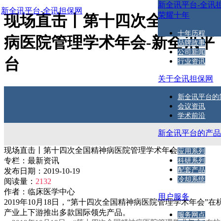
新全讯平台-全讯
新全讯平台-全讯担保网
荣耀十年
现场直击丨第十四次全国精神
十年历程
病医院管理学术年会-新全讯平
品牌故事
公司新闻
台
行业资讯
关于全讯担保网
新全讯平台的
会议资讯
学术前沿
新全讯平台的产
现场直击丨第十四次全国精神病医院管理学术年会
应用系列
专栏：
最新资讯
科研系列
配套产品
发布日期：
2019-10-19
冷却系统
阅读量：
2132
作者：
临床医学中心
用户服务
2019年10月18日，“第十四次全国精神病医院管理学术年
产业上下游推出多款国际领先产品。
服务网点