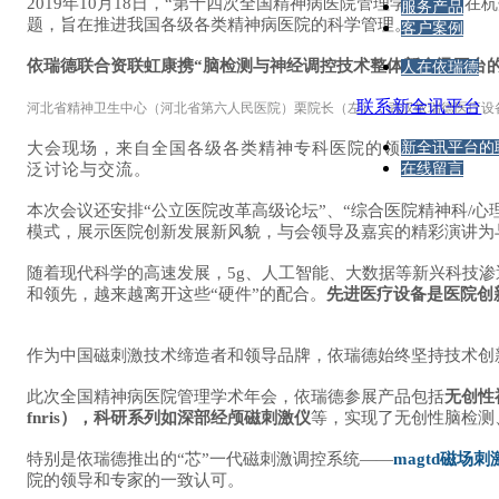
2019年10月18日，“第十四次全国精神病医院管理学术年会
服务产品
题，旨在推进我国各级各类精神病医院的科学管理。
客户案例
依瑞德联合资联虹康携“脑检测与神经调控技术整体新全讯平台
人在依瑞德
联系新全讯平台
河北省精神卫生中心（河北省第六人民医院）栗院长（左），
武汉依瑞德医疗设
大会现场，来自全国各级各类精神专科医院的领导和专家汇
新全讯平台的
泛讨论与交流。
在线留言
本次会议还安排“公立医院改革高级论坛”、“综合医院精神科/
模式，展示医院创新发展新风貌，与会领导及嘉宾的精彩演讲为
随着现代科学的高速发展，5g、人工智能、大数据等新兴科技
和领先，越来越离开这些“硬件”的配合。
先进医疗设备是医院创
作为中国磁刺激技术缔造者和领导品牌，依瑞德始终坚持技术创
此次全国精神病医院管理学术年会，依瑞德参展产品包括
无创性
fnris），科研系列如深部经颅磁刺激仪
等，实现了无创性脑检测
特别是依瑞德推出的“芯”一代磁刺激调控系统——
magtd磁场
院的领导和专家的一致认可。