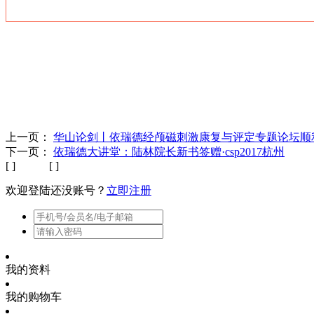
上一页：
华山论剑丨依瑞德经颅磁刺激康复与评定专题论坛顺
下一页：
依瑞德大讲堂：陆林院长新书签赠·csp2017杭州
[ ] [ ]
欢迎登陆
还没账号？
立即注册
我的资料
我的购物车