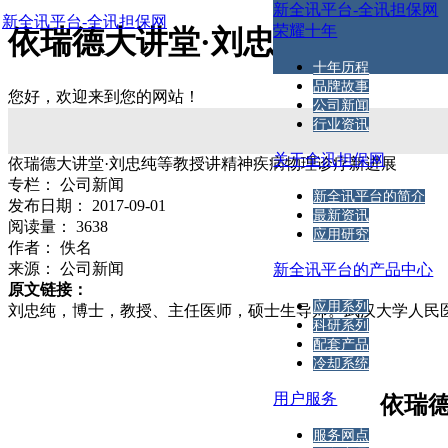
新全讯平台-全讯担保网
新全讯平台-全讯担保网
荣耀十年
依瑞德大讲堂·刘忠纯等教授讲
十年历程
品牌故事
您好，欢迎来到您的网站！
公司新闻
行业资讯
关于全讯担保网
依瑞德大讲堂·刘忠纯等教授讲精神疾病物理诊疗新进展
专栏：
公司新闻
新全讯平台的简介
发布日期：
2017-09-01
最新资讯
阅读量：
3638
应用研究
作者：
佚名
来源：
公司新闻
新全讯平台的产品中心
原文链接：
应用系列
刘忠纯，博士，教授、主任医师，硕士生导师。武汉大学人民医
科研系列
配套产品
冷却系统
用户服务
依瑞
服务网点