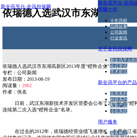
新全讯平台-全讯
新全讯平台-全讯担保网
荣耀十年
依瑞德入选武汉市东湖高新区20
十年历程
品牌故事
公司新闻
行业资讯
关于全讯担保网
新全讯平台的
依瑞德入选武汉市东湖高新区2013年度“瞪羚企业”名录
会议资讯
学术前沿
专栏：
公司新闻
发布日期：
2013-08-19
新全讯平台的产
阅读量：
2962
作者：
佚名
应用系列
科研系列
日前，武汉东湖新技术开发区管委会公布了2013年度“瞪羚
配套产品
连续第二次入选“瞪羚企业”名录。
冷却系统
用户服务
在过去的2012年，依瑞德经营业绩飞速增长，在黑龙江省精
服务网点