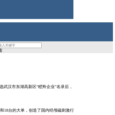
平台
索
选武汉市东湖高新区“瞪羚企业”名录后，
和18台的大单，创造了国内经颅磁刺激行