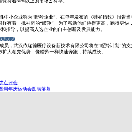
保持着80%以上的市场占有率。
中小企业称为“瞪羚企业”。在每年发布的《硅谷指数》报告当中
样有着一批神奇的“瞪羚”，为了帮助他们跳得更高，跑得更快，武
扶持和指导，以提高入选企业的自主创新及发展能力。
联系方式
员，武汉依瑞德医疗设备新技术有限公司将在“瞪羚计划”的支
步扩大领先优势，像瞪羚一样快速奔跑，持续成长。
讲点评会
议暨周年庆运动会圆满落幕