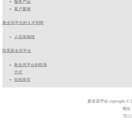
服务产品
客户案例
新全讯平台的人才招聘
人在依瑞德
联系新全讯平台
新全讯平台的联系
方式
在线留言
新全讯平台 copyright ©
地址
鄂公网