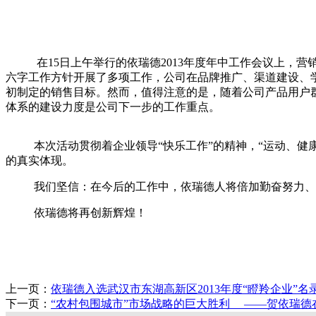
在15日上午举行的依瑞德2013年度年中工作会议上，营销总
六字工作方针开展了多项工作，公司在品牌推广、渠道建设、
初制定的销售目标。然而，值得注意的是，随着公司产品用户
体系的建设力度是公司下一步的工作重点。
本次活动贯彻着企业领导“快乐工作”的精神，“运动、健康
的真实体现。
我们坚信：在今后的工作中，依瑞德人将倍加勤奋努力、
依瑞德将再创新辉煌！
上一页：
依瑞德入选武汉市东湖高新区2013年度“瞪羚企业”名
下一页：
“农村包围城市”市场战略的巨大胜利 ——贺依瑞德