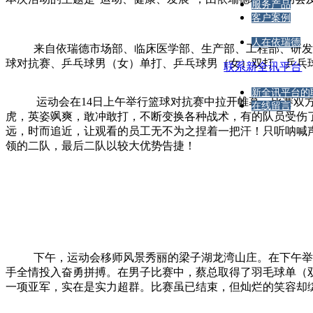
服务产品
客户案例
人在依瑞德
来自依瑞德市场部、临床医学部、生产部、工程部、研发部
球对抗赛、乒乓球男（女）单打、乒乓球男（女）双打、乒乓
联系新全讯平台
新全讯平台的
运动会在14日上午举行篮球对抗赛中拉开帷幕。比赛双方
在线留言
虎，英姿飒爽，敢冲敢打，不断变换各种战术，有的队员受伤
远，时而追近，让观看的员工无不为之捏着一把汗！只听呐喊
领的二队，最后二队以较大优势告捷！
下午，运动会移师风景秀丽的梁子湖龙湾山庄。在下午举行
手全情投入奋勇拼搏。在男子比赛中，蔡总取得了羽毛球单（
一项亚军，实在是实力超群。比赛虽已结束，但灿烂的笑容却