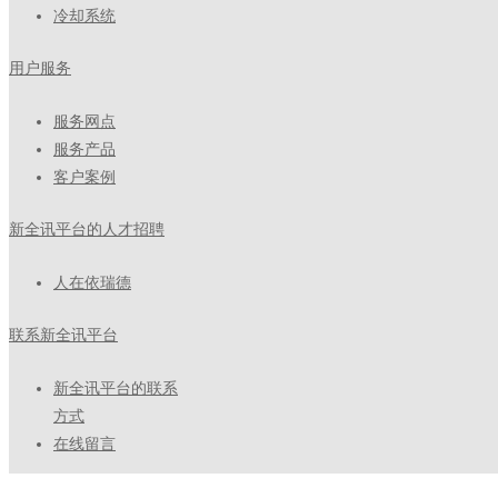
冷却系统
用户服务
服务网点
服务产品
客户案例
新全讯平台的人才招聘
人在依瑞德
联系新全讯平台
新全讯平台的联系
方式
在线留言