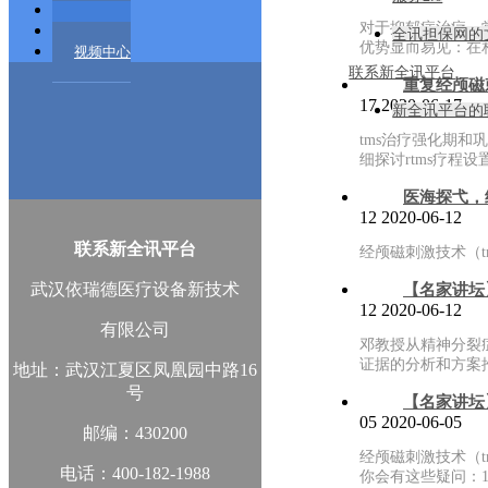
公司新闻
对于抑郁症治疗，常
学术前沿
全讯担保网的
优势显而易见：在相同
视频中心
联系新全讯平台
重复经颅磁
17
2020-06-17
新全讯平台的
tms治疗强化期
细探讨rtms疗程设
医海探弋，
12
2020-06-12
联系新全讯平台
经颅磁刺激技术（t
武汉依瑞德医疗设备新技术
【名家讲坛
12
2020-06-12
有限公司
邓教授从精神分裂
证据的分析和方案推荐
地址：武汉江夏区凤凰园中路16
号
【名家讲坛
05
2020-06-05
邮编：430200
经颅磁刺激技术（
电话：400-182-1988
你会有这些疑问：