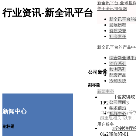
新全讯平台-全讯担
关于全讯担保网
行业资讯-新全讯平台
新全讯平台的
发展历程
资质荣誉
社会责任
新全讯平台的产品中
综合新全讯平
治疗系列
检测系列
公司新闻
配套产品
冷却系统
副标题
新闻中心
【名家讲坛
公司新闻
13
2020-07-13
学术前沿
新闻中心
自1998年ham
视频中心
能重组相关”以来，t
用户服务
副标题
3分钟治疗
01
2020-07-01
服务2.0