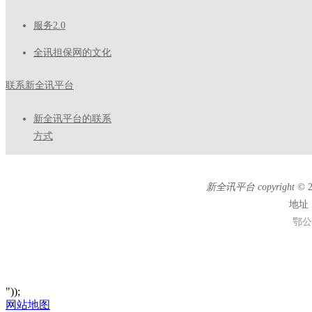
服务2.0
全讯担保网的文化
联系新全讯平台
新全讯平台的联系
方式
新全讯平台 copyright ©
地址
鄂公
"));
网站地图