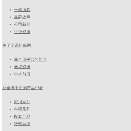
十年历程
品牌故事
公司新闻
行业资讯
关于全讯担保网
新全讯平台的简介
会议资讯
学术前沿
新全讯平台的产品中心
应用系列
科研系列
配套产品
冷却系统