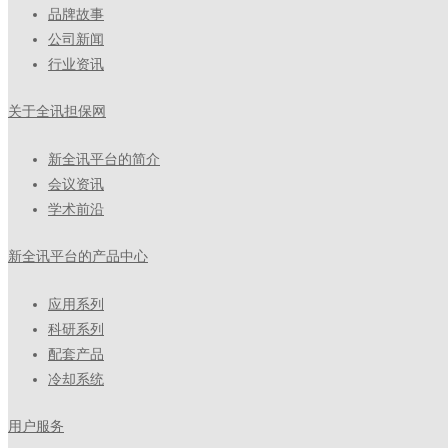
品牌故事
公司新闻
行业资讯
关于全讯担保网
新全讯平台的简介
会议资讯
学术前沿
新全讯平台的产品中心
应用系列
科研系列
配套产品
冷却系统
用户服务