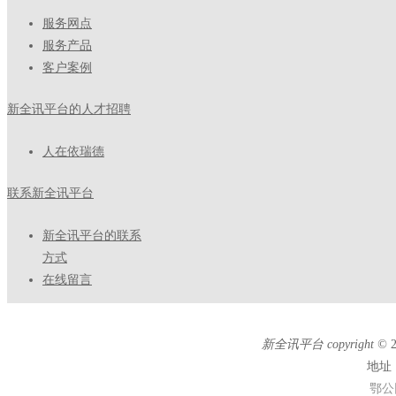
服务网点
服务产品
客户案例
新全讯平台的人才招聘
人在依瑞德
联系新全讯平台
新全讯平台的联系
方式
在线留言
新全讯平台 copyright ©
地址
鄂公网