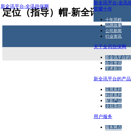
新全讯平台-全讯
新全讯平台-全讯担保网
荣耀十年
定位（指导）帽-新全讯平台
十年历程
品牌故事
公司新闻
行业资讯
关于全讯担保网
新全讯平台的
会议资讯
学术前沿
新全讯平台的产
应用系列
科研系列
配套产品
冷却系统
用户服务
服务网点