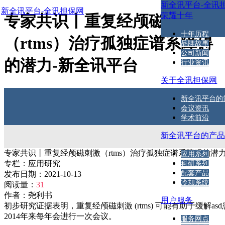
新全讯平台-全讯
新全讯平台-全讯担保网
荣耀十年
专家共识丨重复经颅磁刺激
十年历程
（rtms）治疗孤独症谱系障碍
品牌故事
公司新闻
的潜力-新全讯平台
行业资讯
关于全讯担保网
新全讯平台的
会议资讯
学术前沿
新全讯平台的产
专家共识丨重复经颅磁刺激（rtms）治疗孤独症谱系障碍的潜
应用系列
专栏：
应用研究
科研系列
配套产品
发布日期：
2021-10-13
冷却系统
阅读量：
31
作者：
尧利书
用户服务
初步研究证据表明，重复经颅磁刺激 (rtms) 可能有助于缓解asd患
2014年来每年会进行一次会议。
服务网点