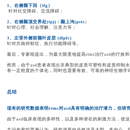
1、右侧额下回（ifg）
针对社交障碍、交流障碍；
2、右侧颞顶交界处(tpj) / 颞上沟(psts
）
针对心理、社会理解、注意力等；
3、左背外侧前额叶皮层 (dlpfc)
针对共病抑郁症、执行功能障碍等。
最后，专家组提出，为最大限度地提高rtms治疗asd的
然而，由于asd患者表现出非典型的皮质可塑性和皮质抑制水
有一定程度的个体化，同时也需要有效、可靠的神经生物学
总结
现有的研究数据表明rtms对asd具有明确的治疗潜力，但研
由于asd临床表现的多样性，以及多种潜在的刺激方法，使
共识专家组普遍认为，研究进展中必然涉及大型、多中心、双