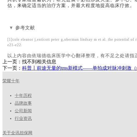
估，来确定适当的治疗方案，并最大程度地提高临床疗效。
▼ 参考文献
[1]cole eleanor j,enticott peter g,oberman lindsay m et al. the potential of
e21-e22.
以上内容由依瑞德临床医学中心翻译整理，有不足之处请指
上一页：
找不到相关信息
下一页：
科普丨前途无量的tms新模式——单拍成对脉冲刺激（p
荣耀十年
十年历程
品牌故事
公司新闻
行业资讯
关于全讯担保网