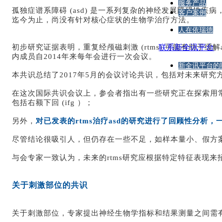
服务产品
孤独症谱系障碍 (asd) 是一系列复杂的神经发展障碍性
客户案例
迄今为止，尚没有针对核心症状的生物学治疗方法。
人在依瑞德
初步研究证据表明，重复经颅磁刺激 (rtms) 可能有助于缓解as
联系新全讯平台
内成员自2014年来每年会进行一次会议。
新全讯平台的
本共识总结了2017年5月的会议讨论共识，包括对未来研究方向的建议，
在这次国际共识会议上，参会者指出有一些研究正在探索用常规
包括右额下回 (ifg ）；
另外，
对已发表的rtms治疗asd的研究进行了回顾性分析，
尽管结论很吸引人，但仍存在一些不足，如样本量小、假方案
与会专家一致认为，未来的rtms研究应根据特定特征表现来招
关于刺激部位的共识
关于刺激部位，专家提出神经生物学指标和结果测量之间需有