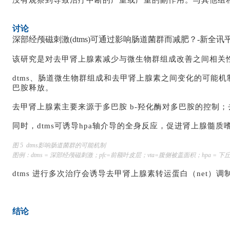
没有观察到导致治疗中断的严重或严重的副作用。与其他组相比
讨论
深部经颅磁刺激(dtms)可通过影响肠道菌群而减肥？-新全讯
该研究是对去甲肾上腺素减少与微生物群组成改善之间相关
dtms、肠道微生物群组成和去甲肾上腺素之间变化的可能机制
巴胺释放。
去甲肾上腺素主要来源于多巴胺 b-羟化酶对多巴胺的控制
同时，dtms可诱导hpa轴介导的全身反应，促进肾上腺髓
图 5 dtms影响肠道菌群的可能机制
图例：dtms = 深部经颅磁刺激；pfc=前额叶皮层；vta=腹侧被盖面积；hpa = 
dtms 进行多次治疗会诱导去甲肾上腺素转运蛋白（net
结论