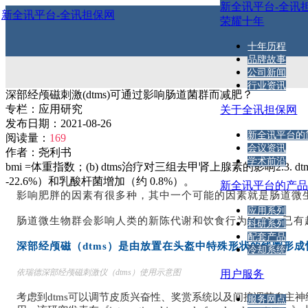
新全讯平台-全讯
新全讯平台-全讯担保网
荣耀十年
十年历程
品牌故事
公司新闻
行业资讯
深部经颅磁刺激(dtms)可通过影响肠道菌群而减肥？
专栏：
应用研究
关于全讯担保网
发布日期：
2021-08-26
新全讯平台的
阅读量：
169
会议资讯
作者：
尧利书
学术前沿
bmi =体重指数；(b) dtms治疗对三组去甲肾上腺素的影响2.
-22.6%）和乳酸杆菌增加（约 0.8%）。
新全讯平台的产
影响肥胖的因素有很多种，其中一个可能的因素就是肠道微
应用系列
肠道微生物群
会影响人类的新陈代谢和饮食行为[1,2]，
已有
科研系列
配套产品
深部经颅磁（dtms）是由放置在头盔中特殊形状的线圈形
冷却系统
依瑞德深部经颅磁刺激仪（dtms）使用示意图
用户服务
考虑到dtms可以调节皮质兴奋性、奖赏系统以及间接调节自主神经系统
服务网点