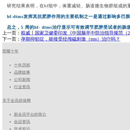
研究结果表明，在hf组中，体重减轻、肠道微生物群组成
hf-dtms发挥其抗肥胖作用的主要机制之一是通过影响多
总之，5 周的hf- dtms治疗显示可有效调节肥胖受试者
上一页：
权威丨国家卫健委印发《中国脑卒中防治指导规范（20
下一页：
孕期抑郁症，能接受经颅磁刺激（tms）治疗吗？
荣耀十年
十年历程
品牌故事
公司新闻
行业资讯
关于全讯担保网
新全讯平台的简介
会议资讯
学术前沿