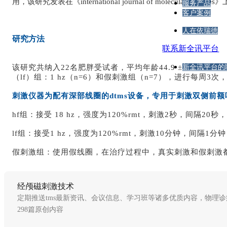
用，该研究发表在《international journal of molecular sciences
服务产品
客户案例
人在依瑞德
研究方法
联系新全讯平台
该研究共纳入22名肥胖受试者，平均年龄44.9 ± 2.2岁，平均体重10
新全讯平台的
（lf）组：1 hz（n=6）和假刺激组（n=7），进行每周3次
刺激仪器为配有深部线圈的dtms设备，专用于刺激双侧前
hf组：接受 18 hz，强度为120%rmt，刺激2秒，间隔20
lf组：接受1 hz，强度为120%rmt，刺激10分钟，间隔1
假刺激组：使用假线圈，在治疗过程中，真实刺激和假刺激
经颅磁刺激技术
定期推送tms最新资讯、会议信息、学习班等诸多优质内容，物理诊疗
298篇原创内容