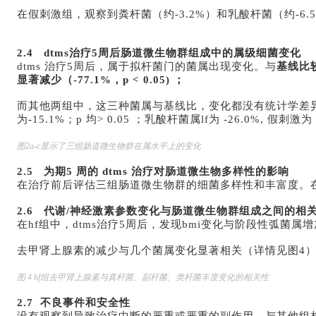
在假刺激组，观察到粪杆菌（约-3.2%）和乳酸杆菌（约-6
2.4 dtms治疗5周后肠道微生物群组成中的属级细菌变化
dtms 治疗5周后，属于拟杆菌门的菌属出现变化。与
基线比较
显著减少（-77.1%，p < 0.05) ；
而其他两组中，这三种菌属与基线比，变化都没有统计学差异（粪杆菌属
为-15.1%；p 均> 0.05 ；乳酸杆菌属lf为 -26.0%, 假刺激为 
图2a-c显示了三组肠道微生物群在属水平上的变化
2.5 为期5 周的 dtms 治疗对肠道微生物多样性的影响
在治疗前后评估三组肠道微生物群的细菌多样性和丰富度。在h
2.6 代谢/神经激素参数变化与肠道微生物群组成之间的相
在hf组中，dtms治疗5周后，发现bmi变化与阶段性弧菌属增加之间
去甲肾上腺素的减少与几个菌属变化显著相关（详情见图4）
图 4 hf组去甲肾上腺素与真杆菌、副杆菌、类杆菌丰度变化的相关性
2.7 不良事件和安全性