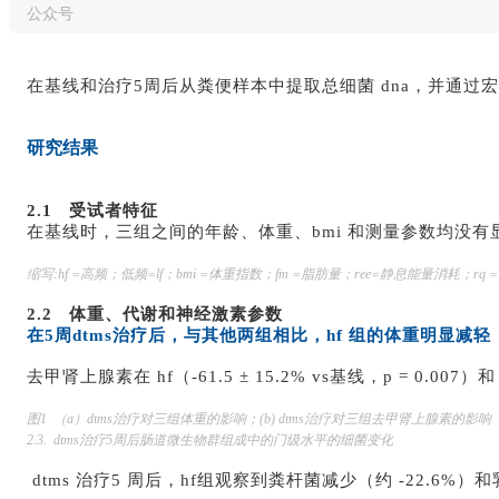
公众号
在基线和治疗5周后从粪便样本中提取总细菌 dna，并通过
研究结果
2.1 受试者特征
在基线时，三组之间的年龄、体重、bmi 和测量参数均没有
缩写:hf =高频；低频=lf；bmi =体重指数；fm =脂肪量；ree=静息能量消耗；rq
2.2 体重、代谢和神经激素参数
在5周dtms治疗后，与其他两组相比，hf 组的体重明显减轻（hf：-4.1
去甲肾上腺素在 hf（-61.5 ± 15.2% vs基线，p = 0.007）和
图1 （a）dtms治疗对三组体重的影响；(b) dtms治疗对三组去甲肾上腺素的影响
2.3. dtms治疗5周后肠道微生物群组成中的门级水平的细菌变化
dtms 治疗5 周后，hf组观察到粪杆菌减少（约 -22.6%）