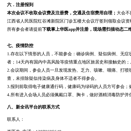
六．注册报到
本次会议不收取会议费及注册费，交通及住宿费用自理；
大会不
江西省人民医院红谷滩新院区门诊五楼大会议厅签到领取会议资
所有参会者请提前
下载掌上华医app并注册，现场需扫描动态二
七、疫情防控
1.存在以下情形的人员，不能参会：确诊病例、疑似病例、无症
者；14天内有国内中高风险等疫情重点地区旅居史和接触史的；居住
2.会议期间，参会人员一旦发现发热、乏力、咳嗽、咽痛、打
查，未排除疑似传染病及身体不适者不得参会。
3.报到前取得电子健康通行码，健康码为绿码的人员方可参会
4.所有进入会场人员必须佩戴口罩、胸卡，做好酒精消毒防护并
八、新全讯平台的联系方式
联
系人：