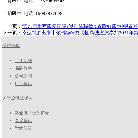
肖医生 电话：
13870695648
胡医生
电话
15083837098
上一页：
第九届华西康复国际论坛“依瑞德&资联虹康”神经调
下一页：
幸运“扭”出来丨依瑞德&资联虹康诚邀您参加2021
荣耀十年
十年历程
品牌故事
公司新闻
行业资讯
关于全讯担保网
新全讯平台的简介
会议资讯
学术前沿