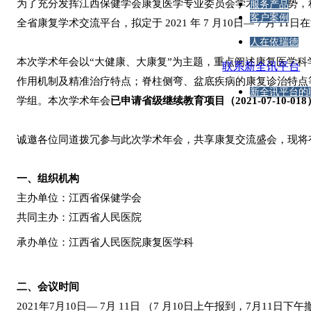
为了充分发挥江西保健学会康复医学专业委员会学术资源优势，
服务产品
客户案例
全省康复学术交流平台，拟定于
2021
年
7 月10
日
— 7 月 11
日在
人在依瑞德
本次学术年会以
“
大健康、大康复
”为主题，重点阐述
康复医学科
联系新全讯平台
作用机制及精准治疗特点；脊柱侧弯、盆底疾病的康复诊治特点
新全讯平台的
学组。本次学术年会
已申请省级继续教育项目（
2021-07-10-0
诚邀各位同道拨冗参与此次学术年会，共享康复交流盛会，现将
一、组织机构
主办单位：
江西省保健学会
共同主办：
江西省人民医院
承办单位：江西省人民医院康复医学科
二、会议时间
2021年7月10日—
7月 11日 （7 月10日上午报到，7月11日
下午