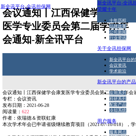
新全讯平台-全讯
新全讯平台-全讯担保网
荣耀十年
会议通知丨江西保健学会康复
十年历程
医学专业委员会第二届学术年
品牌故事
公司新闻
会通知-新全讯平台
行业资讯
关于全讯担保网
新全讯平台的
会议资讯
学术前沿
新全讯平台的产
会议通知丨江西保健学会康复医学专业委员会第二届学术年会
应用系列
专栏：
会议资讯
科研系列
配套产品
发布日期：
2021-06-28
冷却系统
阅读量：
622
作者：
依瑞德＆资联虹康
用户服务
本次学术年会已申请省级继续教育项目（2021-07-10-018），学
服务网点