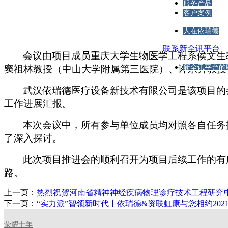
服务产品
客户案例
人在依瑞德
联系新全讯平台
会议由项目成员重庆大学生物医学工程系侯文生
窦祖林教授（中山大学附属第三医院）、许东升教授
新全讯平台的
武汉依瑞德医疗设备新技术有限公司是该项目的
工作进展汇报。
本次会议中，所有参与单位成员均对照各自任务
了深入探讨。
此次项目推进会的顺利召开为项目后续工作的有
路。
上一页：
热烈祝贺河南省精神神经疾病物理诊疗技术工程研究
下一页：
“实力派”智领新时代丨依瑞德&资联虹康与您相约2021
荣耀十年