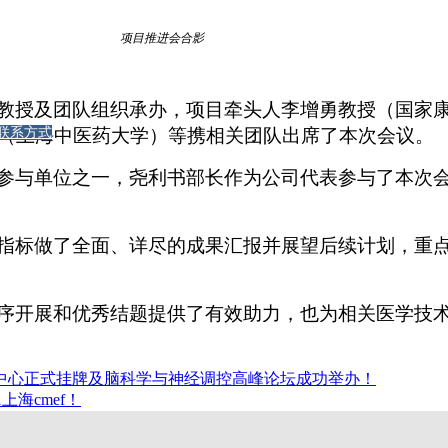
项目推进会合影
教授及团队组织承办，项目牵头人李增勇教授（国家
（上海中医药大学）等携相关团队出席了本次会议。
联系方式
参与单位之一，尧利书部长作为公司代表参与了本次
指标做了全面、详尽的成果汇报并展望后续计划，重
序开展和优秀结题提供了有效助力，也为相关医学技
中心正式挂牌及脑科学与神经调控高峰论坛成功举办！
上海cmef！