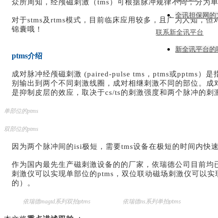
众所周知，经颅磁刺激（tms）可根据脉冲规律不同，分为单脉冲刺
全讯担保网的
对于
stms
及
rtms
模式，目前临床应用较多，且广为人知，但
锦囊哦！
联系新全讯平台
新全讯平台的
ptms
介绍
成对脉冲经颅磁刺激 (paired-pulse tms，ptm
别输出到两个不同刺激线圈，成对相继刺激不同的部位。成对脉
是抑制皮层的效应，取决于cs/ts的刺激强度和两个脉冲的刺激间隔（in
单部位的ptms
双部位的ptms
因为两个脉冲间的isi极短，需要tms设备在极短的时间内快
作为国内最先生产磁刺激设备的的厂家，依瑞德公司目前均
刺激仪可以实现单部位的ptms，双位联动磁场刺激仪可以实现双
的）。
依瑞德magtd
系列双拍
依瑞德
ns系列
单拍
ptms
ptms