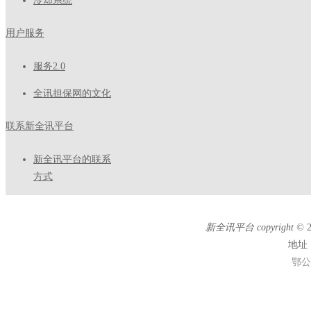
冷却系统
用户服务
服务2.0
全讯担保网的文化
联系新全讯平台
新全讯平台的联系
方式
新全讯平台 copyright ©
地址
鄂公