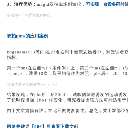
3、治疗优势：
magtd双拍磁场刺激仪，
可实现一台设备同时
依瑞德magtd系列磁刺激仪
双拍ptms的应用案例
koganemaru s等[1]在23名右利手健康志愿者中，对
指标。
第一个tms在右侧m1（条件侧）上，第二个tms在左侧m1（
（mep），测量10次，取平均值作为对照。pbs后0、20、4
双侧大脑半球的成对tms（pbs）
结果发现，在pbs后、后20min，试验侧刺激诱发的运动诱发
了长时程增强（ltp）样变化，研究者提出该方法可能适用于
由于文章篇幅有限，在此不做更多赘述。总之，关于双部位的
回复关键词【006】可查看下载文献