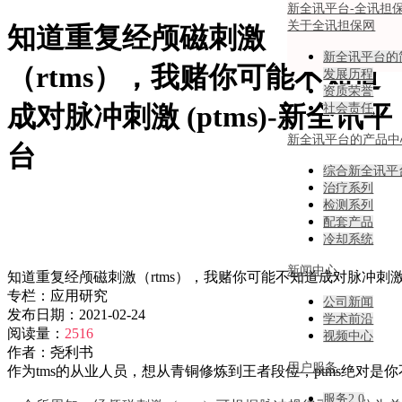
新全讯平台-全讯担
关于全讯担保网
知道重复经颅磁刺激
新全讯平台的
（rtms），我赌你可能不知道
发展历程
资质荣誉
成对脉冲刺激 (ptms)-新全讯平
社会责任
新全讯平台的产品中
台
综合新全讯平
治疗系列
检测系列
配套产品
冷却系统
新闻中心
知道重复经颅磁刺激（rtms），我赌你可能不知道成对脉冲刺激 (p
专栏：
应用研究
公司新闻
发布日期：
2021-02-24
学术前沿
阅读量：
2516
视频中心
作者：
尧利书
用户服务
作为tms的从业人员，想从青铜修炼到王者段位，ptms绝对是你不
服务2.0