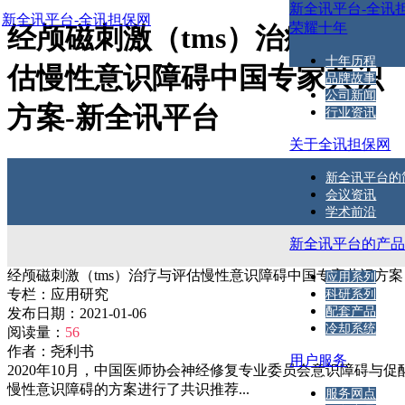
新全讯平台-全讯
新全讯平台-全讯担保网
荣耀十年
经颅磁刺激（tms）治疗与评
十年历程
估慢性意识障碍中国专家共识
品牌故事
公司新闻
方案-新全讯平台
行业资讯
关于全讯担保网
新全讯平台的
会议资讯
学术前沿
新全讯平台的产
经颅磁刺激（tms）治疗与评估慢性意识障碍中国专家共识方案
应用系列
专栏：
应用研究
科研系列
配套产品
发布日期：
2021-01-06
冷却系统
阅读量：
56
作者：
尧利书
用户服务
2020年10月，中国医师协会神经修复专业委员会意识障碍与
慢性意识障碍的方案进行了共识推荐...
服务网点