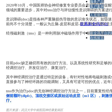
服务产品
2020年10月，中国医师协会神经修复专业委员会意识障碍与促
客户案例
领域的重要进步，其中对tms治疗与评估慢性意识障碍的方案进
人在依瑞德
意识障碍(doc)是指各种严重脑损伤导致的意识丧失状态，如昏迷
联系新全讯平台
前尚不十分清楚，一般认为丘脑-皮层和皮层-皮层连接的破坏是
经颅磁刺激（tms）是一种利用脉冲磁场作用于中枢神经系统(
新全讯平台的
在线留言
目前pdoc缺乏确切而有效的治疗方法、以及系统性研究和足够
经调控治疗、并发症治疗、康复治疗。
其中神经调控治疗是通过特定的设备，有针对性地将电磁刺激或
直接参与了神经环路的功能调制，又具有可逆可控的优点，近年
tms作为治疗pdoc的无创神经调控治疗方法之一，目前重复性经颅磁刺
侧前额叶(dlpfc)、顶枕交接区或原始运动皮层（m1 区），刺激
疗。
图片来源：武汉大学中南医院神经康复病区