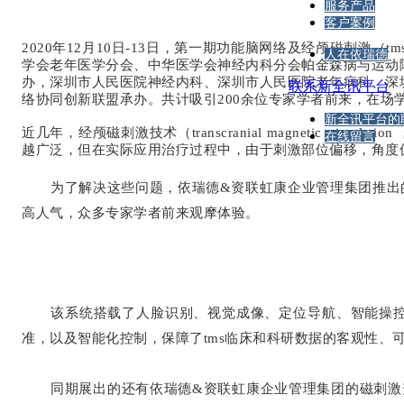
服务产品
客户案例
2020年12月10日-13日，第一期功能脑网络及经颅磁刺
人在依瑞德
学会老年医学分会、中华医学会神经内科分会帕金森病与运动
办，深圳市人民医院神经内科、深圳市人民医院老年病科、深
联系新全讯平台
络协同创新联盟承办。共计吸引200余位专家学者前来，在场
新全讯平台的
近几年，经颅磁刺激技术（transcranial magnetic 
在线留言
越广泛，但在实际应用治疗过程中，由于刺激部位偏移，角度偏
为了解决这些问题，依瑞德&资联虹康企业管理集团推出
高人气，众多专家学者前来观摩体验。
该系统搭载了人脸识别、视觉成像、定位导航、智能操控
准，以及智能化控制，保障了tms临床和科研数据的客观性、
同期展出的还有依瑞德&资联虹康企业管理集团的磁刺激升级