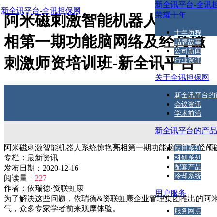
新全讯平台-全讯
新全讯平台-全讯担保网
荣耀十年
阿米磁刺激智能机器人系统亮
十年历程
相第一期功能脑网络及经颅磁
品牌故事
公司新闻
刺激师资培训班-新全讯平台
行业资讯
关于全讯担保网
新全讯平台的
会议资讯
学术前沿
新全讯平台的产
阿米磁刺激智能机器人系统惊艳亮相第一期功能脑网络及经颅
应用系列
专栏：
最新资讯
科研系列
配套产品
发布日期：
2020-12-16
冷却系统
阅读量：
227
作者：
依瑞德·资联虹康
用户服务
为了解决这些问题，依瑞德&资联虹康企业管理集团推出的阿米
气，众多专家学者前来观摩体验。
服务网点