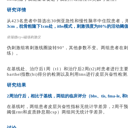
研究详情
从423名患者中筛选出30例亚急性和慢性脑卒中住院患者，
3cm，枕骨粗隆下1cm处，itbs模式，刺激强度为80%的活动阈
依瑞德ccy-i磁场刺激仪
伪刺激组将刺激线圈旋转90°，其他参数不变。两组患者在
练）。
在基线处、治疗后1周（t1）和治疗后2周(t2)对患者进行主要指标
barthel指数(bi)得分的检测以及利用tms进行皮层兴奋性检
研究结果
2周治疗后，相比于基线，两组的临床评分（bbs、tis, fma-le
在基线时，两组患者皮层兴奋性指标无统计学差异，2周干预后，
阈值rmt和皮质静息期csp）两组间无统计学差异。
讨论