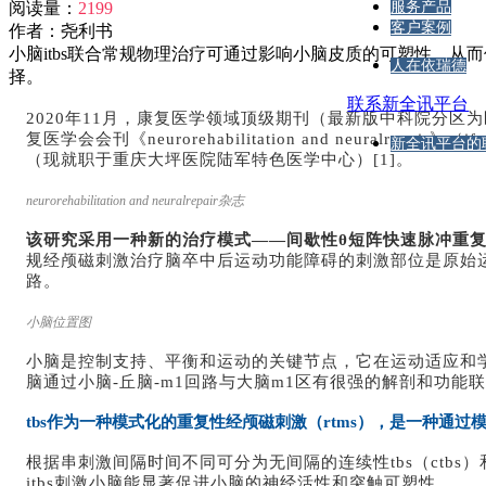
阅读量：
2199
服务产品
客户案例
作者：
尧利书
小脑itbs联合常规物理治疗可通过影响小脑皮质的可塑性，
人在依瑞德
择。
联系新全讯平台
2020年11月，康复医学领域顶级期刊（最新版中科院分区为
复医学会会刊《neurorehabilitation and neur
新全讯平台的
（现就职于重庆大坪医院陆军特色医学中心）[1]。
neurorehabilitation and neuralrepair杂志
该研究采用一种新的治疗模式——间歇性θ短阵快速脉冲重复经颅磁刺激（i
规经颅磁刺激治疗脑卒中后运动功能障碍的刺激部位是原始
路。
小脑位置图
小脑是控制支持、平衡和运动的关键节点，它在运动适应和学
脑通过小脑-丘脑-m1回路与大脑m1区有很强的解剖和功能
tbs作为一种模式化的重复性经颅磁刺激（rtms），是一种通
根据串刺激间隔时间不同可分为无间隔的连续性tbs（ctbs）和
itbs刺激小脑能显著促进小脑的神经活性和突触可塑性。