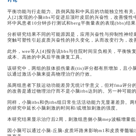
平衡功能与行走能力、跌倒风险和中风后的功能独立性有关。本研究显示
人[2]发现的小脑itbs可促进后顶叶皮层的兴奋性，改善慢性中风
环中风患者10分钟步行测试和berg平衡量表的表现(bbs)结
分析研究结果不同的可能原因是，应用兴奋性与抑制性神经刺
突触可塑性引起皮质兴奋性的持久变化，从而改变行为，改
此外，wee等人[4]报告说bbs与住院时间呈负相关，平衡
成本、高效的中风后平衡康复工具。
该研究中，两组的肢体损伤量表(tis)评分都有所增加，且小
以通过激活小脑来提高物理治疗的疗效。
虽两组患者下肢运动功能差异无统计学意义，但对fma评分的
的改善是通过物理治疗而不是小脑itbs达到的。另一种可
同样，小脑itbs和伪itbs组日常生活活动能力无显著差
的研究中延长小脑刺激的时间和/或增加刺激的强度。
本研究结果显示治疗后2周，刺激组患侧小脑mep波幅增量低
因小脑可以通过小脑-丘脑-皮质环路来影响m1和皮质脊髓输