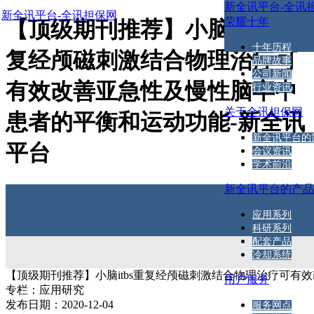
新全讯平台-全讯
新全讯平台-全讯担保网
荣耀十年
【顶级期刊推荐】小脑itbs重
十年历程
复经颅磁刺激结合物理治疗可
品牌故事
公司新闻
有效改善亚急性及慢性脑卒中
行业资讯
关于全讯担保网
患者的平衡和运动功能-新全讯
新全讯平台的
平台
会议资讯
学术前沿
新全讯平台的产
应用系列
科研系列
配套产品
冷却系统
【顶级期刊推荐】小脑itbs重复经颅磁刺激结合物理治疗可
用户服务
专栏：
应用研究
发布日期：
2020-12-04
服务网点