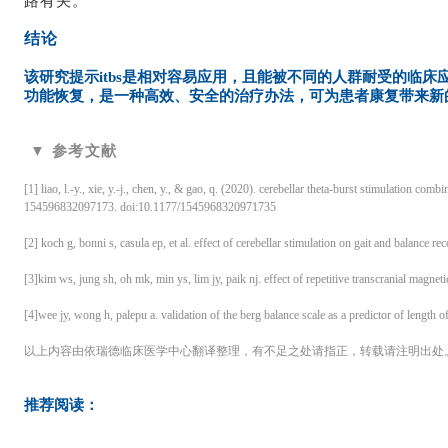
路有关。
结论
该研究提示itbs是相对容易应用，且能被不同的人群耐受的临床
功能恢复，是一种高效、安全的治疗办法，可为患者康复带来新
▼ 参考文献
[1] liao, l.-y., xie, y.-j., chen, y., & gao, q. (2020). cerebellar theta-burst stimulation co
154596832097173. doi:10.1177/1545968320971735
[2] koch g, bonni s, casula ep, et al. effect of cerebellar stimulation on gait and balance r
[3]kim ws, jung sh, oh mk, min ys, lim jy, paik nj. effect of repetitive transcranial magneti
[4]wee jy, wong h, palepu a. validation of the berg balance scale as a predictor of length 
以上内容由依瑞德临床医学中心翻译整理，有不足之处请指正，转载请注明出处
推荐阅读：