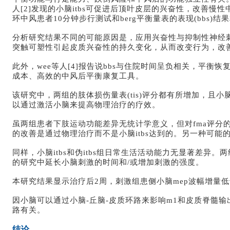
人[2]发现的小脑itbs可促进后顶叶皮层的兴奋性，改善慢性中风
环中风患者10分钟步行测试和berg平衡量表的表现(bbs)结
分析研究结果不同的可能原因是，应用兴奋性与抑制性神经刺
突触可塑性引起皮质兴奋性的持久变化，从而改变行为，改
此外，wee等人[4]报告说bbs与住院时间呈负相关，平衡
成本、高效的中风后平衡康复工具。
该研究中，两组的肢体损伤量表(tis)评分都有所增加，且小
以通过激活小脑来提高物理治疗的疗效。
虽两组患者下肢运动功能差异无统计学意义，但对fma评分的
的改善是通过物理治疗而不是小脑itbs达到的。另一种可
同样，小脑itbs和伪itbs组日常生活活动能力无显著差
的研究中延长小脑刺激的时间和/或增加刺激的强度。
本研究结果显示治疗后2周，刺激组患侧小脑mep波幅增量低
因小脑可以通过小脑-丘脑-皮质环路来影响m1和皮质脊髓输
路有关。
结论