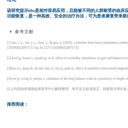
该研究提示itbs是相对容易应用，且能被不同的人群耐受的临床
功能恢复，是一种高效、安全的治疗办法，可为患者康复带来新
▼ 参考文献
[1] liao, l.-y., xie, y.-j., chen, y., & gao, q. (2020). cerebellar theta-burst stimulation co
154596832097173. doi:10.1177/1545968320971735
[2] koch g, bonni s, casula ep, et al. effect of cerebellar stimulation on gait and balance r
[3]kim ws, jung sh, oh mk, min ys, lim jy, paik nj. effect of repetitive transcranial magneti
[4]wee jy, wong h, palepu a. validation of the berg balance scale as a predictor of length 
以上内容由依瑞德临床医学中心翻译整理，有不足之处请指正，转载请注明出处
推荐阅读：