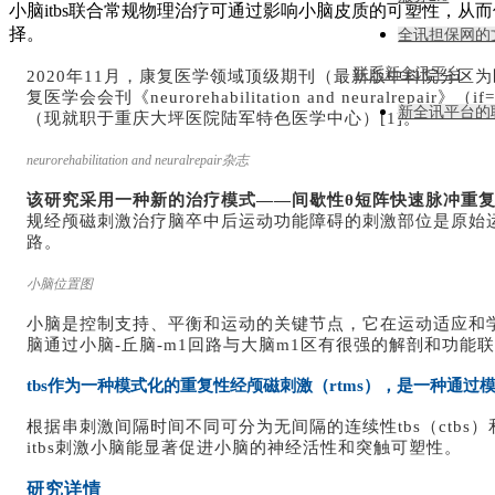
小脑itbs联合常规物理治疗可通过影响小脑皮质的可塑性，
择。
全讯担保网的
联系新全讯平台
2020年11月，康复医学领域顶级期刊（最新版中科院分区为
复医学会会刊《neurorehabilitation and neur
新全讯平台的
（现就职于重庆大坪医院陆军特色医学中心）[1]。
neurorehabilitation and neuralrepair杂志
该研究采用一种新的治疗模式——间歇性θ短阵快速脉冲重复经颅磁刺激（i
规经颅磁刺激治疗脑卒中后运动功能障碍的刺激部位是原始
路。
小脑位置图
小脑是控制支持、平衡和运动的关键节点，它在运动适应和学
脑通过小脑-丘脑-m1回路与大脑m1区有很强的解剖和功能
tbs作为一种模式化的重复性经颅磁刺激（rtms），是一种通
根据串刺激间隔时间不同可分为无间隔的连续性tbs（ctbs）和
itbs刺激小脑能显著促进小脑的神经活性和突触可塑性。
研究详情