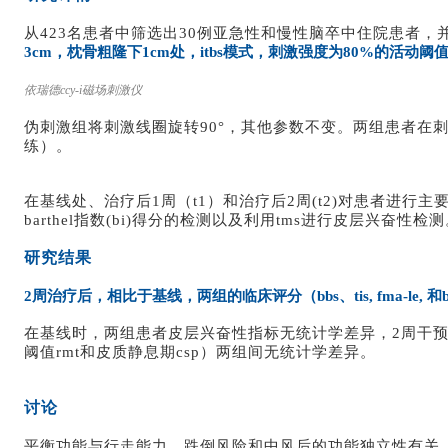
从423名患者中筛选出30例亚急性和慢性脑卒中住院患者，
3cm，枕骨粗隆下1cm处，itbs模式，刺激强度为80%的活动阈
依瑞德ccy-i磁场刺激仪
伪刺激组将刺激线圈旋转90°，其他参数不变。两组患者在
练）。
在基线处、治疗后1周（t1）和治疗后2周(t2)对患者进行主要指标
barthel指数(bi)得分的检测以及利用tms进行皮层兴奋性检
研究结果
2周治疗后，相比于基线，两组的临床评分（bbs、tis, fma-le
在基线时，两组患者皮层兴奋性指标无统计学差异，2周干预后，
阈值rmt和皮质静息期csp）两组间无统计学差异。
讨论
平衡功能与行走能力、跌倒风险和中风后的功能独立性有关。本研究显示