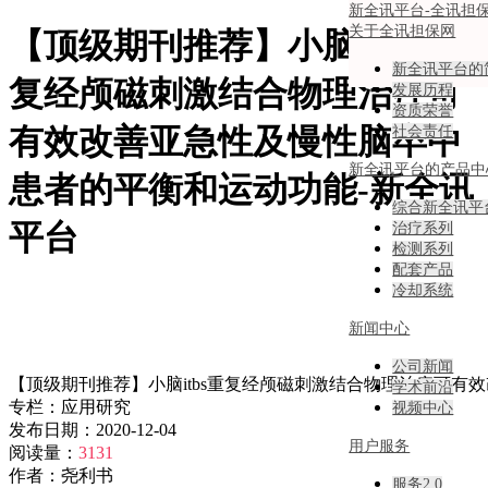
新全讯平台-全讯担
关于全讯担保网
【顶级期刊推荐】小脑itbs重
新全讯平台的
复经颅磁刺激结合物理治疗可
发展历程
资质荣誉
有效改善亚急性及慢性脑卒中
社会责任
新全讯平台的产品中
患者的平衡和运动功能-新全讯
综合新全讯平
平台
治疗系列
检测系列
配套产品
冷却系统
新闻中心
公司新闻
【顶级期刊推荐】小脑itbs重复经颅磁刺激结合物理治疗可
学术前沿
专栏：
应用研究
视频中心
发布日期：
2020-12-04
用户服务
阅读量：
3131
作者：
尧利书
服务2.0