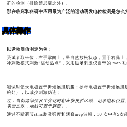
群的检测（排除禁忌症之外）。
那
在临床和科研中应用最为广泛的
运动诱发电位检测
是
怎么
具体操作
以运动阈值测定为例
：
受试者取坐位，右手掌向上，呈自然放松状态，置于右腿上
冲刺激模式刺激“运动热点”，采用磁场刺激仪自带的
mep
功
测试时记录电极置于拇短展肌肌腹；参考电极置于拇短展肌肌
腕处），以减少刺激伪迹；
注：当刺激部位发生变化时相应脑皮质区域、记录电极位置
表面皮肤，地线可置于踝部）。
通过不断调节stms刺激强度和观察
mep
波幅，10 次中有
5
次