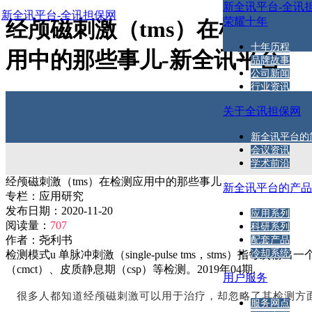
新全讯平台-全讯
新全讯平台-全讯担保网
荣耀十年
经颅磁刺激（tms）在检测应
十年历程
用中的那些事儿-新全讯平台
品牌故事
公司新闻
行业资讯
关于全讯担保网
新全讯平台的
会议资讯
学术前沿
经颅磁刺激（tms）在检测应用中的那些事儿
新全讯平台的产
专栏：
应用研究
发布日期：
2020-11-20
应用系列
阅读量：
707
科研系列
作者：
尧利书
配套产品
冷却系统
检测模式u 单脉冲刺激（single-pulse tms，stms
（cmct）、皮质静息期（csp）等检测。2019年04期.
用户服务
很多人都知道经颅磁刺激可以用于治疗，却忽略了其检测方
服务网点