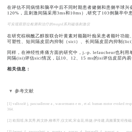
在评估不同病情和脑卒中后不同时期患者健侧和患侧半球兴
120%，且刺激间隔采用3ms和10ms）,研究了103例脑卒中患
可实现双部位检测和治疗的magtd系列磁场刺激仪
在研究棕榈酰乙醇胺联合叶黄素对额颞叶痴呆患者额叶功能
可塑性、短间隔皮层内抑制（
sici
）、长间隔皮层内抑制
(lici
同样，在神经性疼痛方面的研究中，
j.-p. lefaucheur
也利用
间隔(isi)评估sici
情况，以
10、12、15 ms的isi评估皮层内
易
相关信息：
▼ 参考文献
[1] vallssolé j, pascualleone a , wassermann e m , et al. human motor evoked resp
364.
[2]
欧阳瑶
;
朱其秀
;
阎文静
;
柳希芹
;
仪文斌
;
宋金花
;
韩婕
;
伊传建
;
高频重复经颅磁
[3] ferreri, f., pasqualetti, p., maatta, s., ponzo, d., ferrarelli, f., tononi, g., 