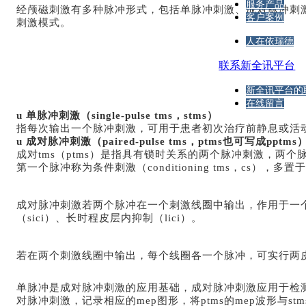
服务产品
经颅磁刺激有多种脉冲形式，包括单脉冲刺激、成对脉冲刺激
客户案例
刺激模式。
人在依瑞德
联系新全讯平台
新全讯平台的
在线留言
u
单脉冲刺激
（
single-pulse tms
，
stms
）
指每次输出一个脉冲刺激，可用于患者初次治疗前静息或活动运
u
成对脉冲刺激（
paired-pulse
tms
，
ptms
也可写成
pptms
成对tms（ptms）是指具有锁时关系的两个脉冲刺激，两个
第一个脉冲称为条件刺激（conditioning tms，cs）
成对脉冲刺激若两个脉冲在一个刺激线圈中输出，作用于一个
（
sici
）、长时程皮层内抑制（
lici
）。
若在两个刺激线圈中输出，每个线圈各一个脉冲，可实行两皮
单脉冲是成对脉冲刺激的应用基础，成对脉冲刺激应用于检
对脉冲刺激，记录相应的mep图形，将ptms的
mep
波形与
stm