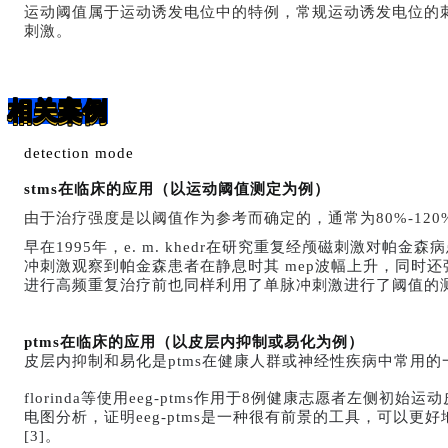
运动阈值属于运动诱发电位中的特例，常规运动诱发电位的刺
刺激。
具体操作
相关案例
detection mode
stms
在临床的应用（以运动阈值测定为例）
由于治疗强度是以阈值作为参考而确定的，通常为80%-120
早在
1995
年，
e. m. khedr
在研究重复经颅磁刺激对帕金森病
冲刺激观察到帕金森患者在静息时其
mep
波幅上升，同时还
进行高频重复治疗前也同样利用了单脉冲刺激进行了阈值的测
ptms
在临床的应用（以皮层内抑制或易化为例）
皮层内抑制和易化是
ptms
在健康人群或神经性疾病中常用的
florinda
等使用
eeg-ptms
作用于
8
例健康志愿者左侧初始运动
电图分析，证明
eeg-ptms
是一种很有前景的工具，可以更好
[3]
。