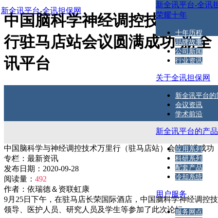
新全讯平台-全讯
新全讯平台-全讯担保网
荣耀十年
中国脑科学神经调控技术万里
十年历程
行驻马店站会议圆满成功-新全
品牌故事
公司新闻
讯平台
行业资讯
关于全讯担保网
新全讯平台的
会议资讯
学术前沿
新全讯平台的产
中国脑科学与神经调控技术万里行（驻马店站）会议圆满成功
应用系列
专栏：
最新资讯
科研系列
配套产品
发布日期：
2020-09-28
冷却系统
阅读量：
492
作者：
依瑞德＆资联虹康
用户服务
9月25日下午，在驻马店长荣国际酒店，中国脑科学神经调控
领导、医护人员、研究人员及学生等参加了此次论坛。
服务网点