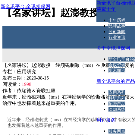
新全讯平台-全讯
新全讯平台-全讯担保网
荣耀十年
【名家讲坛】赵澎教授：经颅磁
十年历程
品牌故事
公司新闻
行业资讯
关于全讯担保网
新全讯平台的
【名家讲坛】赵澎教授：经颅磁刺激（tms）在儿童神经康复
会议资讯
学术前沿
专栏：
应用研究
发布日期：
2020-08-15
新全讯平台的产
阅读量：
1998
作者：
依瑞德＆资联虹康
应用系列
近年来，经颅磁刺激（tms）在神经病学的诊断和治疗中有较
科研系列
治疗中也发挥着越来越重要的作用。
配套产品
冷却系统
近年来，经颅磁刺激（tms）在神经病学的诊断和治疗中有较
用户服务
也发挥着越来越重要的作用。
服务网点