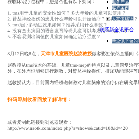
在临床治疗过程中，您是否也有以下疑问：
服务产品
客户案例
1. tms用于儿童的安全性如何？多大年龄的儿童可以使用？
2. 臂丛神经损伤的患儿什么年龄可以开始治疗？需要戴耳塞吗？
人在依瑞德
3. tms治疗多动症效果如何？推荐采用什么参数？
联系新全讯平台
4. 没有查出病因的语言发育障碍儿童可以考虑用tms治疗吗？
5. 不容易测出阈值的儿童如何确定治疗强度？
新全讯平台的
8月12日晚8点，
天津市儿童医院赵澎教授
做客彩虹依然直播间《
赵教授从tms技术的基础、儿童tms-mep的特点以及儿童康复
外，在外周也能够进行刺激，对臂丛神经损伤、排尿功能障碍等
赵教授认为，目前国内经颅磁刺激对儿童脑瘫的治疗仍在研究早期
扫码即刻收看回放了解详情：
或者复制此链接到浏览器观看：
http://www.naotk.com/index.php?a=shows&catid=10&id=420