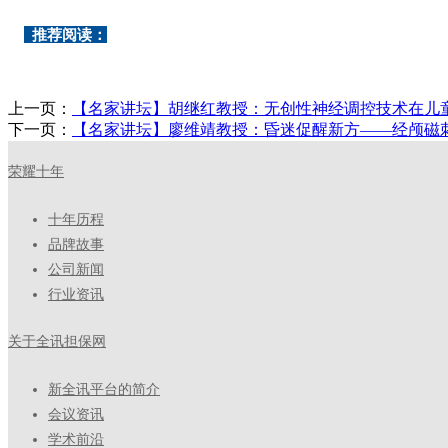
推荐阅读：
上一页：
【名家讲坛】胡继红教授：无创性神经调控技术在儿
下一页：
【名家讲坛】廖维靖教授：昏迷促醒新方——经颅磁刺
荣耀十年
十年历程
品牌故事
公司新闻
行业资讯
关于全讯担保网
新全讯平台的简介
会议资讯
学术前沿