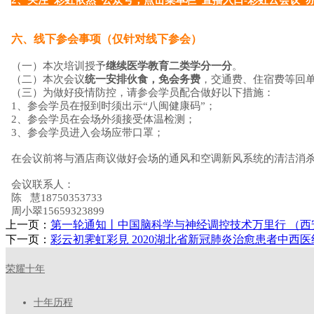
六、线下参会事项（仅针对线下参会）
（一）本次培训授予
继续医学教育二类学分一分
。
（二）本次会议
统一安排伙食，免会务费
，交通费、住宿费等回
（三）为做好疫情防控，请参会学员配合做好以下措施：
1、参会学员在报到时须出示“八闽健康码”；
2、参会学员在会场外须接受体温检测；
3、参会学员进入会场应带口罩；
在会议前将与酒店商议做好会场的通风和空调新风系统的清洁消
会议联系人：
陈 慧18750353733
周小翠15659323899
上一页：
第一轮通知丨中国脑科学与神经调控技术万里行 （西
下一页：
彩云初霁虹彩見 2020湖北省新冠肺炎治愈患者中西
荣耀十年
十年历程