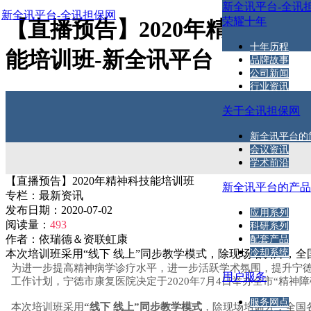
新全讯平台-全讯
新全讯平台-全讯担保网
荣耀十年
【直播预告】2020年精神科技
十年历程
能培训班-新全讯平台
品牌故事
公司新闻
行业资讯
关于全讯担保网
新全讯平台的
会议资讯
学术前沿
【直播预告】2020年精神科技能培训班
新全讯平台的产
专栏：
最新资讯
发布日期：
2020-07-02
应用系列
阅读量：
493
科研系列
作者：
依瑞德＆资联虹康
配套产品
冷却系统
本次培训班采用“线下 线上”同步教学模式，除现场培训外，全国
为进一步提高
精神病学诊疗水平，进一步活跃
学术氛围，提升宁德
用户服务
工作计划，宁德市康复医院决定于2020年7月4日举办全市“精神
服务网点
本次培训班采用
“线下 线上”同步教学模式
，除现场培训外，全国