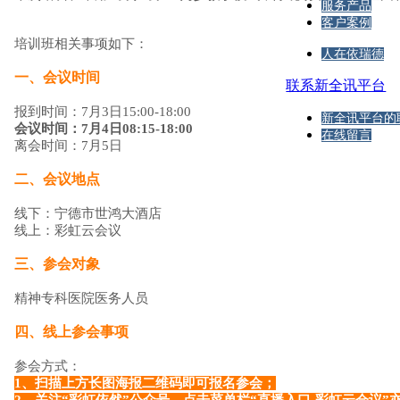
服务产品
客户案例
培训班相关事项如下：
人在依瑞德
一、会议时间
联系新全讯平台
报到时间：
7月3日15:00-18:00
新全讯平台的
会议时间：7月4日08:15-18:00
在线留言
离会时间：7月5日
二、会议地点
线下：宁德市世鸿大酒店
线上：彩虹云会议
三、参会对象
精神专科医院医务人员
四、线上参会事项
参会方式：
1、扫描上方长图海报二维码即可报名参会；
2、关注“彩虹依然”公众号，点击菜单栏“直播入口-彩虹云会议”