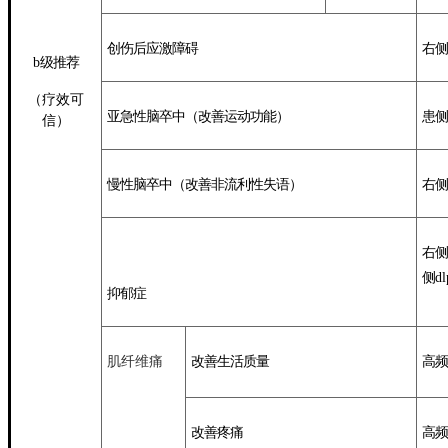
创伤后应激障碍
右
侧
b
级
推荐
（疗效
可
亚急性脑卒中（改善运动功能）
患侧
信
）
慢性脑卒中（改善非流利性失语
）
右
侧
右
侧
侧
dl
抑郁症
肌纤维
痛
改
善生活质量
高频
改善疼痛
高
频