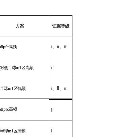
方案
证据等级
、
ⅱ
、
d
lpfc
高频
i
iii
对侧
半球
m1
区高频
ⅱ
、
ⅱ
、
半球
m1
区
低频
i
iii
dlpfc
高
频
ⅱ
半球
m1
区高频
ⅱ