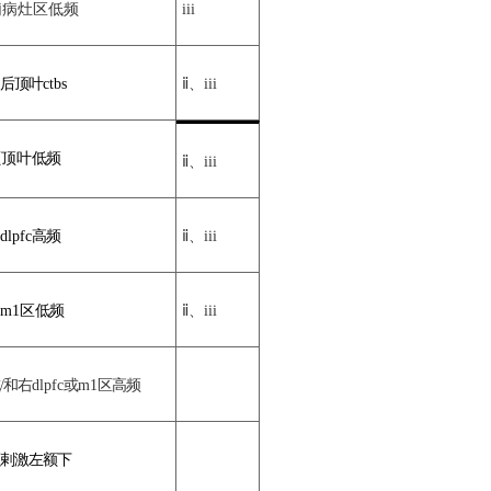
痫病灶区低频
iii
后顶叶
ctbs
ⅱ
、
iii
颞顶叶
低频
ⅱ
、
iii
dlpfc
高频
ⅱ
、
iii
m1
区
低频
ⅱ
、
iii
/
和右
dlpfc
或
m1
区高频
剌激左额下