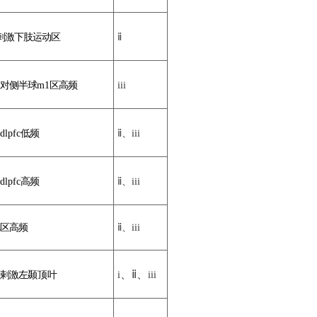
剌激下肢运动区
ⅱ
对侧
半球
m1
区高频
iii
dlpfc
低频
ⅱ
、
iii
dlpfc
高
频
ⅱ
、
iii
区高频
ⅱ
、
iii
、
ⅱ
、
剌激左
颞顶叶
i
iii