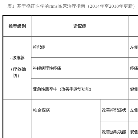
表1 基于循证医学的rtms临床治疗指南（2014年至2018年更新）
推荐级别
适应症
抑郁症
左
侧
a
级
推荐
神经
病理
性疼痛
疼痛
（
疗效
确
切
）
亚急性
脑
卒中（改善
手
运动功能
）
健侧
帕金森病
改善
抑郁症状
左侧
改善运动功能
双
侧