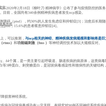
文化
。2020年2月18日《柳叶刀·精神病学》公布了参与疫情防控的医
%[2]。目前，全国尚有340余例精神疾病患者发生ncp感染。
激障碍（ptsd），约30%的人发生焦虑症和抑郁症[3]；
治愈后长期随
联系方式
患ptsd，15.6%的患者罹患抑郁症[4]。
倍以上，可以推测，
与ncp相关的神经、精神疾病发病规模和影响将是
rtms）
和
功能磁刺激（fms ）
等神经调控技术加以大规模应对。
β、γ、δ4个属，是一类主要引起呼吸道、肠道疾病的病原体，这类病
白等3种蛋白。刺突糖蛋白，是冠状病毒感染性和致病性的关键结构
屏障损害神经系统。
统疾病与冠状病毒感染有一定关联，有研究对90例不同神经系统疾病