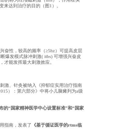
改变来达到治疗的目的（图1）。
兴奋性，较高的频率（≥5hz）可提高皮层
爆发模式脉冲刺激( itbs) 可增强兴奋皮
刺激，才能发挥最大刺激效应。
迷走神经刺激、针灸被纳入《抑郁症实用治疗指南
（2015）：第六部分》中将小儿脑瘫列为a级
委发布的“国家精神医学中心设置标准”和“国家
应用指南，发表了
《基于
循证
医学的rtms临