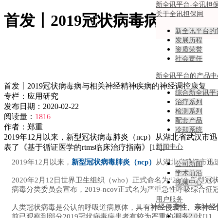
新全讯平台-全讯担
关于全讯担保网
首发丨2019冠状病毒病与相
新全讯平台的
发展历程
资质荣誉
社会责任
新全讯平台的产品中
首发丨2019冠状病毒病与相关神经精神疾病的神经调控康复
综合新全讯平
专栏：
应用研究
治疗系列
发布日期：
2020-02-22
检测系列
阅读量：
1816
配套产品
作者：
郑重
冷却系统
2019年12月以来，新型冠状病毒肺炎（ncp）从湖北省武
表了《基于循证医学的rtms临床治疗指南》[11]。
新闻中心
2019年12月以来，
新型冠状病毒肺炎（ncp）
从湖北省武汉市迅
公司新闻
学术前沿
2020年2月12日世界卫生组织（who）正式命名为“2019-新型冠状
视频中心
病毒分类委员会宣布，2019-ncov正式名为严重急性呼吸综合征冠状病毒2（
用户服务
人类冠状病毒是公认的呼吸道病原体，具有
神经侵袭性、亲神经
前已观察到部分2019冠状病毒病患者有较为严重的神经症状[1]
服务2.0