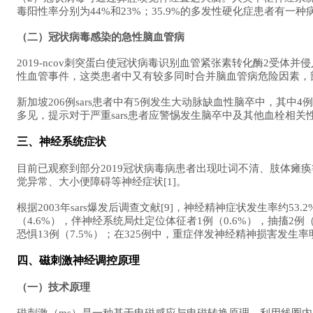
毒阳性率分别为44%和23%；35.9%的多发性硬化症患者有一种病
（二）冠状病毒感染的急性脑血管病
2019-ncov刺突蛋白使冠状病毒识别血管紧张素转化酶2受体
性血管事件，这类患者中又有较多同时合并脑血管病危险因素，
新加坡206例sars患者中有5例发生大动脉缺血性脑卒中，其
多见，提示对于严重sars患者应警惕发生脑卒中及其他血栓相关
三、神经系统症状
目前已观察到部分2019冠状病毒病患者出现吐词不清、肢体
觉异常、大小便障碍等神经症状[1]。
根据2003年sars爆发后调查文献[9]，神经精神症状发生率约53.
（4.6%），伴神经系统局灶定位体征者1例（0.6%），抽搐2例（1
恐惧13例（7.5%）；在325例中，重症伴发神经精神损害发生
四、磁刺激神经调控原理
（一）技术原理
磁刺激（ms）是一种基于电磁感应与电磁转换原理，利用线圈内