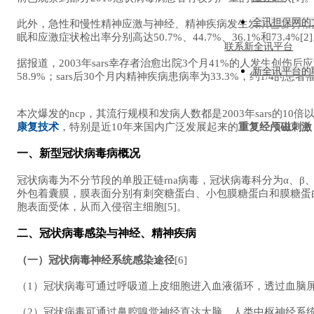
全讯担保网的
此外，急性和慢性精神应激与神经、精神疾病发生发展也密切相关
眠和应激症状检出率分别高达50.7%、44.7%、36.1%和73.4
联系新全讯平台
据报道，2003年sars幸存者治愈出院3个月41%的人发生创伤后应
新全讯平台的
58.9%；
sars后30个月内精神疾病患病率为33.3%，约1/4的患者罹
本次爆发的ncp，其流行规模和发病人数都是2003年sars的10
康复技术
，特别是近10年来国内广泛发展起来的
重复经颅磁刺激（
一、新型冠状病毒病概况
冠状病毒为不分节段的单股正链rna病毒，冠状病毒科分为α、
外包着囊膜，膜表面分别有刺突糖蛋白、小包膜糖蛋白和膜糖蛋
胞表面受体，从而入侵宿主细胞[5]。
二、冠状病毒感染与神经、精神疾病
（一）冠状病毒神经系统感染途径
[6]
（1）冠状病毒可通过呼吸道上皮细胞进入血液循环，透过血脑
（2）冠状病毒可通过鼻腔嗅觉神经直达大脑。人类中枢神经系