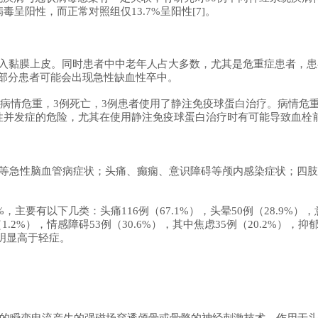
毒呈阳性，而正常对照组仅13.7%呈阳性[7]。
并侵入黏膜上皮。同时患者中中老年人占大多数，尤其是危重症患者，患者
部分患者可能会出现急性缺血性卒中。
中4例病情危重，3例死亡，3例患者使用了静注免疫球蛋白治疗。病情
性并发症的危险，尤其在使用静注免疫球蛋白治疗时有可能导致血栓前
瘫痪等急性脑血管病症状；头痛、癫痫、意识障碍等颅内感染症状；四
2%，主要有以下几类：头痛116例（67.1%），头晕50例（28.9%）
.2%），情感障碍53例（30.6%），其中焦虑35例（20.2%），抑郁
率明显高于轻症。
的瞬变电流产生的强磁场穿透颅骨或骨骼的神经刺激技术。作用于头