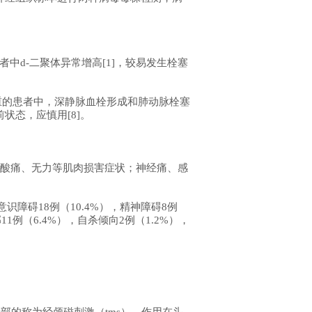
中d-二聚体异常增高[1]，较易发生栓塞
危重的患者中，深静脉血栓形成和肺动脉栓塞
状态，应慎用[8]。
肢酸痛、无力等肌肉损害症状；神经痛、感
，意识障碍18例（10.4%），精神障碍8例
11例（6.4%），自杀倾向2例（1.2%），
部的称为经颅磁刺激（tms），作用在头