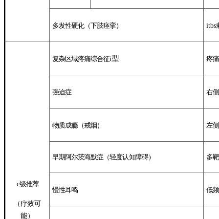
多发性硬
化
（
下肢痉挛
）
itbs
型
复杂区域疼痛综合征
i
疼痛
强迫症
右侧
物质成瘾（戒烟
）
左
侧
早期
阿尔茨海默症（轻度
认
知障碍
）
多靶
c
级
推荐
慢性耳鸣
低频
（
疗效
可
能）