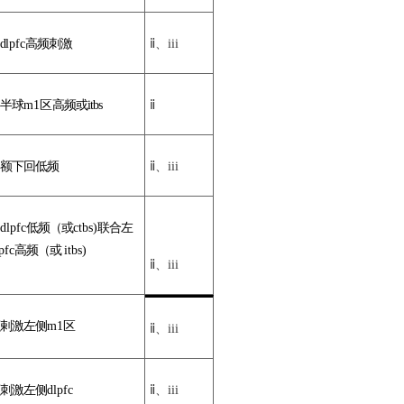
d
lpf
c
高
频刺
激
ⅱ
、
iii
半球
m1
区
高频
或
itbs
ⅱ
额下回
低频
ⅱ
、
iii
dlpfc
低频（或
ctbs)
联合左
pfc
高频（或
itbs)
ⅱ
、
iii
剌激左
侧
m1
区
ⅱ
、
iii
刺激左
侧
dlpfc
ⅱ
、
iii