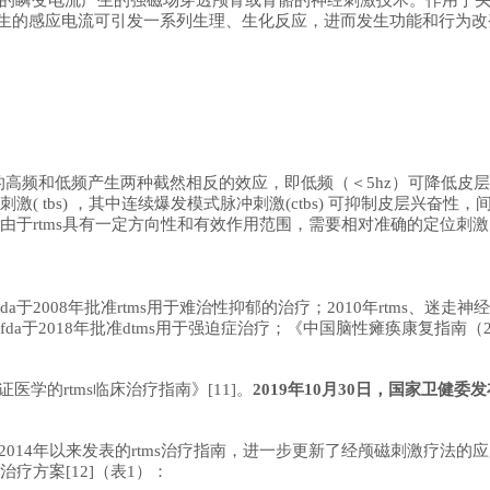
内产生的感应电流可引发一系列生理、生化反应，进而发生功能和行为
中的高频和低频产生两种截然相反的效应，即低频（＜5hz）可降低皮层
 tbs) ，其中连续爆发模式脉冲刺激(ctbs) 可抑制皮层兴奋性，间断
）h型，由于rtms具有一定方向性和有效作用范围，需要相对准确的定位
da于2008年批准rtms用于难治性抑郁的治疗；2010年rtms、
国fda于2018年批准dtms用于强迫症治疗；《中国脑性瘫痪康复指南
证医学
的rtms临床治疗指南》[11]。
2019年10月30日，国家卫健
2014年以来发表的rtms治疗指南，进一步更新了经颅磁刺激疗法的
疗方案[12]（表1）：