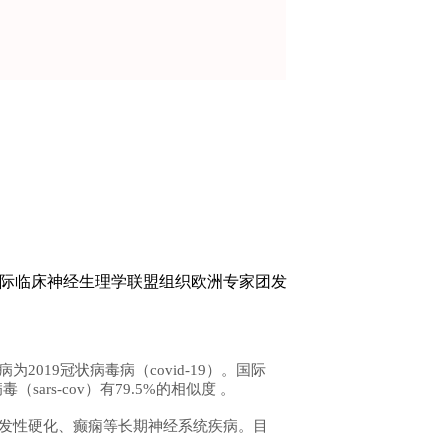
全讯平台
年国际临床神经生理学联盟组织欧洲专家团发
病为2019冠状病毒病（covid-19）。国际
（sars-cov）有79.5%的相似度 。
发性硬化、癫痫等长期神经系统疾病。目