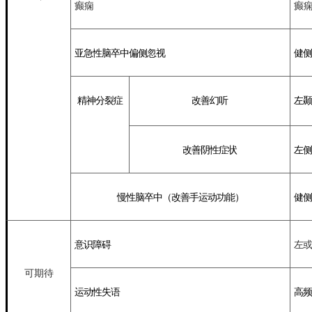
癫痫
癫
亚急性脑卒中偏侧忽视
健侧
精神分裂
症
改善幻听
左
改善阴性症状
左
侧
慢性脑卒中（改善手运动功能）
健侧
意识障碍
左或
可期待
运动性失语
高频