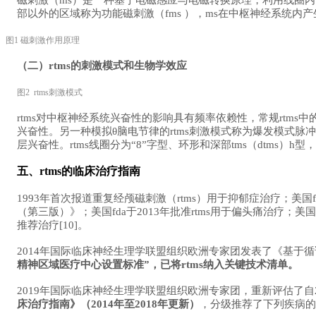
部以外的区域称为功能磁刺激（fms ），ms在中枢神经系统
图1 磁刺激作用原理
（二）rtms的刺激模式和生物学效应
图2 rtms刺激模式
rtms对中枢神经系统兴奋性的影响具有频率依赖性，常规rtms
兴奋性。另一种模拟θ脑电节律的rtms刺激模式称为爆发模式脉冲刺激(
层兴奋性。rtms线圈分为“8”字型、环形和深部tms（dtms
五、rtms的临床治疗指南
1993年首次报道重复经颅磁刺激（rtms）用于抑郁症治疗；美国f
（第三版）》；美国fda于2013年批准rtms用于偏头痛治疗；美
推荐治疗[10]。
2014年国际临床神经生理学联盟组织欧洲专家团发表了《基于
循
精神区域医疗中心设置标准”，已将rtms纳入关键技术清单
。
2019年国际临床神经生理学联盟组织欧洲专家团，重新评估了自
床治疗指南》（2014年至2018年更新）
，分级推荐了下列疾病的治