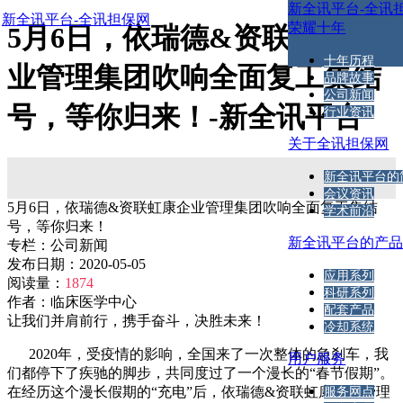
新全讯平台-全讯
新全讯平台-全讯担保网
荣耀十年
5月6日，依瑞德&资联虹康企
十年历程
业管理集团吹响全面复工集结
品牌故事
公司新闻
号，等你归来！-新全讯平台
行业资讯
关于全讯担保网
新全讯平台的
会议资讯
5月6日，依瑞德&资联虹康企业管理集团吹响全面复工集结
学术前沿
号，等你归来！
新全讯平台的产
专栏：
公司新闻
发布日期：
2020-05-05
应用系列
阅读量：
1874
科研系列
作者：
临床医学中心
配套产品
让我们并肩前行，携手奋斗，决胜未来！
冷却系统
2020
年，受疫情的影响，全国来了一次整体的急刹车，我
用户服务
们都停下了疾驰的脚步，共同度过了一个漫长的
“
春节假期”。
在经历这个漫长假期的“充电”后，依瑞德
&
资联虹康企业管理
服务网点