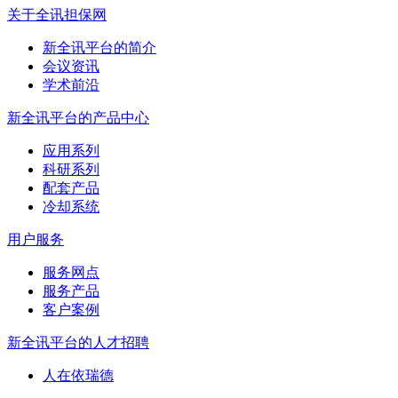
关于全讯担保网
新全讯平台的简介
会议资讯
学术前沿
新全讯平台的产品中心
应用系列
科研系列
配套产品
冷却系统
用户服务
服务网点
服务产品
客户案例
新全讯平台的人才招聘
人在依瑞德