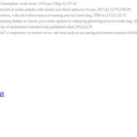
ft hemisphere stroke.brain. 2016 jan;139(pt 1):227-41.
 function in stroke patients with chronic non-fluent aphasia.j vis exp. 2013 jul 2;(77):e50228.
a patients, with and without improved naming post-tms.brain lang. 2009 oct;111(1):20-35.
ates naming abilities in chronic post-stroke aphasia by enhancing phonological access.brain lang.
lysis of randomized controlled trials.published online 2014 jul 18.
 aphasia? a comparative systematic review and meta-analysis on naming performance.neurosci biob
碍