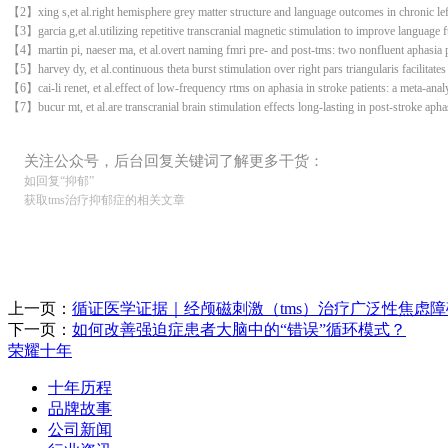
【
2
】
xing s,et al.right hemisphere grey matter structure and language outcomes in chronic le
【
3
】
garcia g,et al.utilizing repetitive transcranial magnetic stimulation to improve language
【
4
】
martin pi, naeser ma, et al.overt naming fmri pre- and post-tms: two nonfluent aphasi
【
5
】
harvey dy, et al.continuous theta burst stimulation over right pars triangularis facilit
【
6
】
cai-li renet, et al.effect of low-frequency rtms on aphasia in stroke patients: a meta-ana
【
7
】
bucur mt, et al.are transcranial brain stimulation effects long-lasting in post-stroke
关注公众号，后台回复关键词了解更多干货：
如回复“抑郁”
获取tms治疗抑郁症的相关文章
上一页：
循证医学证据｜经颅磁刺激（tms）治疗广泛性焦虑障
下一页：
如何改善强迫症患者大脑中的“错误”循环模式？
荣耀十年
十年历程
品牌故事
公司新闻