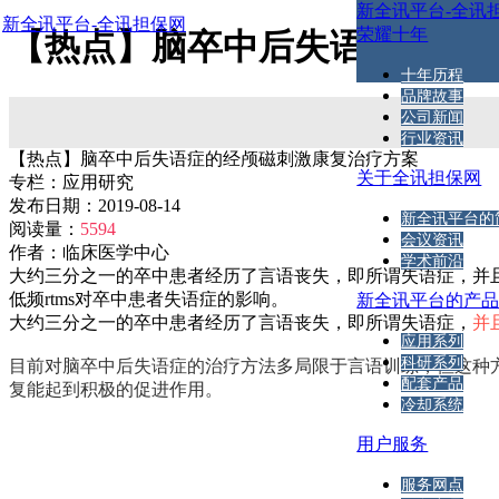
新全讯平台-全讯
新全讯平台-全讯担保网
荣耀十年
【热点】脑卒中后失语症的经颅
十年历程
品牌故事
公司新闻
行业资讯
【热点】脑卒中后失语症的经颅磁刺激康复治疗方案
关于全讯担保网
专栏：
应用研究
发布日期：
2019-08-14
新全讯平台的
阅读量：
5594
会议资讯
作者：
临床医学中心
学术前沿
大约三分之一的卒中患者经历了言语丧失，即所谓失语症，并且
低频rtms对卒中患者失语症的影响。
新全讯平台的产
大约三分之一的卒中患者经历了言语丧失，即所谓失语症，
并
应用系列
科研系列
目前对脑卒中后失语症的治疗方法多局限于言语训练，但这种
配套产品
复能起到积极的促进作用。
冷却系统
用户服务
服务网点