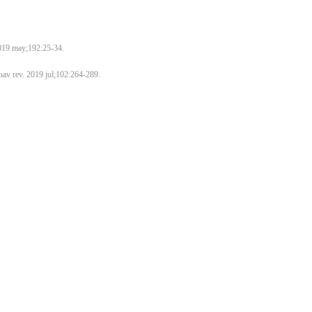
 2019 may;192:25-34.
ehav rev. 2019 jul;102:264-289.