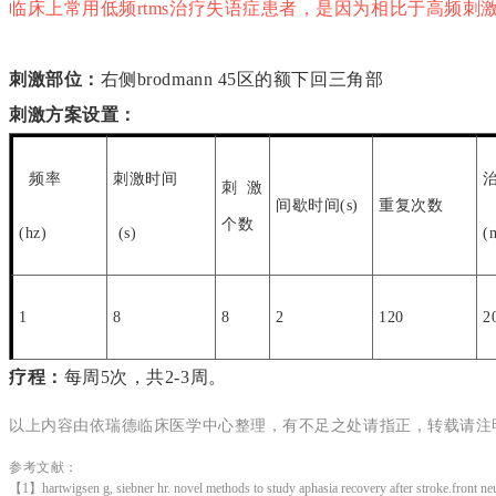
临床上常用低频rtms治疗失语症患者，是因为相比于高频刺
刺激部位：
右侧brodmann 45区的额下回三角部
刺激方案设置：
频率
刺激时间
刺激
间歇时间(s)
重复次数
个数
(hz)
(s)
(
1
8
8
2
120
2
疗程：
每周5次，共2-3周。
以上内容由依瑞德临床医学中心整理，有不足之处请指正，转载请注
参考文献：
【
1
】
hartwigsen g, siebner hr. novel methods to study aphasia recovery after stroke.front n