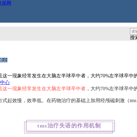
担保网
磁刺激康复治疗方案-新全讯平
搜
简介
这一现象经常发生在大脑左半球卒中者，大约70%左半球卒中的
品中心
且这一现象经常发生在大脑左半球卒中者
，大约70%左半球卒中
方式起效慢，效率低。
在药物治疗的基础上加用经颅磁刺激（tm
tms治疗失语的作用机制