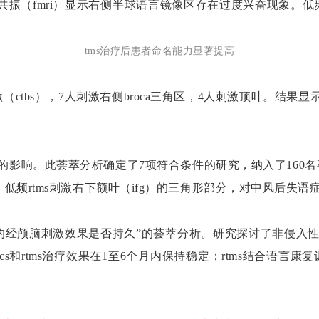
磁共振（fmri）显示右侧半球语言镜像区存在过度兴奋现象。
tms治疗后患者命名能力显著提高
激（ctbs），7人刺激右侧broca三角区，4人刺激顶叶。结果
语症的影响。此荟萃分析确定了7项符合条件的研究，纳入了160
频rtms刺激右下额叶（ifg）的三角形部分，对中风后失
患者的经颅脑刺激效果是否持久”的荟萃分析。研究探讨了非侵入性脑
s和rtms治疗效果在1至6个月内保持稳定；rtms结合语言康复