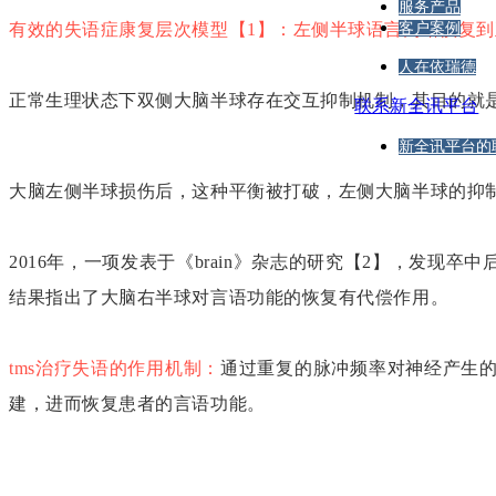
服务产品
有效的失语症康复层次模型
【1】
：
左侧半球语言网络恢复到
客户案例
人在依瑞德
正常生理状态下双侧大脑半球存在交互抑制机制，其目的就
联系新全讯平台
新全讯平台的
大脑左侧半球损伤后，这种平衡被打破，左侧大脑半球的抑
2016年，一项发表于《
brain
》杂志的研究
【2】
，发现卒中
结果指出了大脑右半球对言语功能的恢复有代偿作用。
tms治疗失语的作用机制：
通过重复的脉冲频率对神经产生
建，进而恢复患者的言语功能。