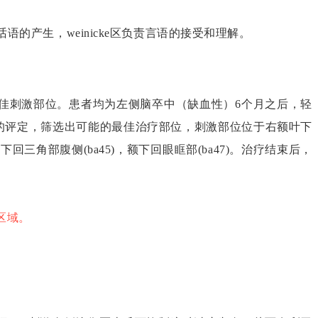
话语的产生，weinicke区负责言语的接受和理解。
最佳刺激部位。患者均为左侧脑卒中（缺血性）6个月之后，轻
效的评定，筛选出可能的最佳治疗部位，刺激部位位于右额叶下
下回三角部腹侧(ba45)，额下回眼眶部(ba47)。治疗结束后，
激区域。