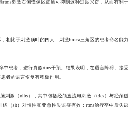
低频rtms刺激右侧镜像区皮质可抑制这种过度兴奋，从而有利于
显示，相比于刺激顶叶的四人，刺激broca三角区的患者命名能力
名卒中患者，进行真假rtms干预。结果表明，在语言障碍、接受
语症患者的语言恢复有积极作用。
刺激（nibs），其中包括经颅直流电刺激（tdcs）与经颅磁
训练（slt）对慢性和亚急性失语症有效；rtms治疗卒中后失语