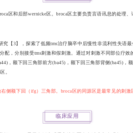
区和后部wernicke区。broca区主要负责言语讯息的处理、
究【3】，探索了低频tms治疗脑卒中后慢性非流利性失语
随机分配，分别接受tms刺激和假刺激。通过对刺激不同部位疗
，额下回三角部前方(ba45)，额下回三角部背侧(ba45)，额
)区。
激右侧额下回（ifg）三角部。broca区的同源区是最常见的刺
临床应用