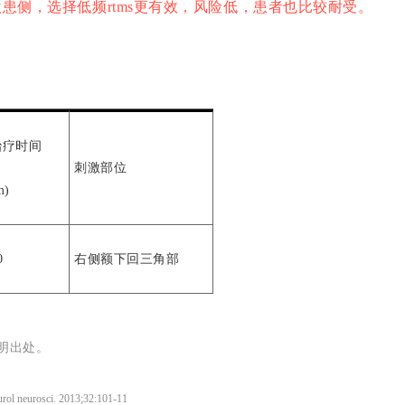
激患侧，选择低频rtms更有效，风险低，患者也比较耐受。
治疗时间
刺激部位
m)
0
右侧额下回三角部
明出处。
eurol neurosci. 2013;32:101-11