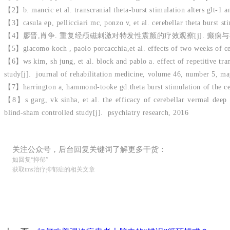
【
2
】
b. mancic et al. transcranial theta-burst stimulation alters glt-1 
【
3
】
casula ep, pellicciari mc, ponzo v, et al. cerebellar theta burst s
【
4
】
廖晋
,
肖争
.
重复经颅磁刺激对特发性震颤的疗效观察
[j].
癫痫与
【
5
】
giacomo koch , paolo porcacchia,et al. effects of two weeks of cer
【
6
】
ws kim, sh jung, et al. block and pablo a. effect of repetitive tra
study[j]. journal of rehabilitation medicine, volume 46, number 5, 
【
7
】
harrington a, hammond-tooke gd.theta burst stimulation of the c
【
8
】
s garg, vk sinha, et al. the efficacy of cerebellar vermal deep
blind-sham controlled study[j]. psychiatry research, 2016
关注公众号，后台回复关键词了解更多干货：
如回复“抑郁”
获取tms治疗抑郁症的相关文章