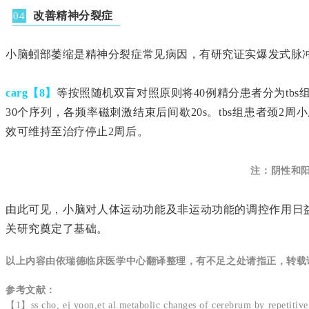
改善精神分裂症
04
小脑蚓部萎缩是精神分裂症常见病因，有研究证实爆发式脉冲
carg【8】
等按照随机双盲对照原则将40例精分患者分为tbs
30个序列，各频率磁刺激结束后间歇20s。tbs组患者颈
效可维持至治疗停止2周后。
注：阴性和阳
由此可见，小脑对人体运动功能及非运动功能的调控作用日
关研究奠定了基础。
以上内容由依瑞德临床医学中心翻译整理，有不足之处请指正，转载
参考文献：
【
1
】
ss cho, ej yoon,et al.metabolic changes of cerebrum by repetitive