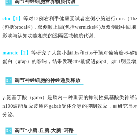
调节神经细胞营养物质代谢
01
cho【1】
等对12例右利手健康受试者左侧小脑进行rtms
(包括broca区)，双侧颞上回(包括wernicke区)及
影响与认知功能相关的远隔区域物质代谢。
mancic【2】
等研究了大鼠小脑itbs和ctbs干预对葡萄糖-6
蛋白（gfap）的影响，结果发现ctbs能促进g6pd、glt-1明显增
调节神经细胞的神经递质释放
02
γ-氨基丁酸（gaba）是脑内一种重要的抑制性氨基酸类神
n100波能反应皮质内gabab受体介导的抑制效应，而研究显
分泌。
调节“小脑-丘脑-大脑”环路
03