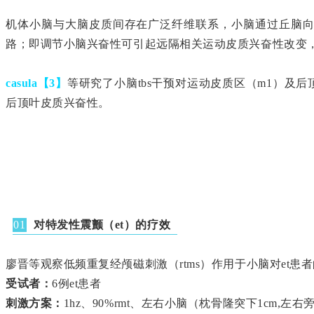
机体小脑与大脑皮质间存在广泛纤维联系，小脑通过丘脑向
路；即调节小脑兴奋性可引起远隔相关运动皮质兴奋性改变
casula【3】
等研究了小脑tbs干预对运动皮质区（m1）及后
后顶叶皮质兴奋性。
对特发性震颤（et）的疗效
01
廖晋等观察低频重复经颅磁刺激（rtms）作用于小脑对et患
受试者：
6例et患者
刺激方案：
1hz、90%rmt、左右小脑（枕骨隆突下1cm,左右