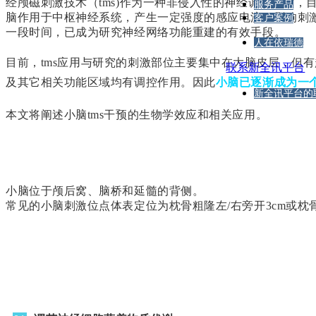
经颅磁刺激技术（tms)作为一种非侵入性的神经调控技术，
服务产品
脑作用于中枢神经系统，产生一定强度的感应电流，影响刺
客户案例
一段时间，已成为研究神经网络功能重建的有效手段。
人在依瑞德
目前，tms应用与研究的刺激部位主要集中在大脑皮层，但
联系新全讯平台
及其它相关功能区域均有调控作用。因此
小脑已逐渐成为一
新全讯平台的
本文将阐述小脑tms干预的生物学效应和相关应用。
小脑位于颅后窝、脑桥和延髓的背侧。
常见的小脑刺激位点体表定位为枕骨粗隆左/右旁开3cm或枕骨粗