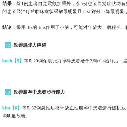
结果：
除1例患者自觉震颤加重外，余5例患者自觉症状均有
的患者经治疗后临床症状缓解最明显且 crst 评分下降最明显 
结论：
采用1hz的rtms作用于小脑，可能对年龄大、病程长、
改善肌张力障碍
02
koch【5】
等对20例颈肌张力障碍患者给予2周ctbs治疗后
改善脑卒中患者步行能力
03
kim【6】
等对32例急性后循环缺血性脑卒中患者进行随机双盲对
均明显改善。