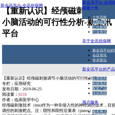
新全讯平台-全讯
新全讯平台-全讯担保网
荣耀十年
【重新认识】经颅磁刺激调节
十年历程
小脑活动的可行性分析-新全讯
品牌故事
公司新闻
平台
行业资讯
关于全讯担保网
新全讯平台的
会议资讯
学术前沿
新全讯平台的产
【重新认识】经颅磁刺激调节小脑活动的可行性分析
应用系列
专栏：
应用研究
科研系列
配套产品
发布日期：
2019-06-25
冷却系统
阅读量：
6218
作者：
临床医学中心
用户服务
经颅磁刺激技术（tms)作为一种非侵入性的神经调控技术，
调控的刺激靶点。注：阴性和阳性症量表（panss）；
服务网点