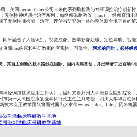
y公司，美国thermo fisher公司带来的系列脑检测与神经调控治
）等；无创性神经调控治疗系列，如经颅磁刺激仪（tms）、经颅直流电
现了无创性脑检测、治疗、评估与研究为一体的整体新全讯平台的解
。阿米融合了人脸识别、视觉成像、医学影像处理、定位导航、智能操
保障tms临床和科研数据的客观性、可靠性。
阿米的问世，必将经颅
，其自主创新的技术路线在国际、国内均属首创，并已申请了近百项中国
与神经调控技术应用工作坊》，届时来自
郑州大学康复医院副院长，
州市第一人民医院康复医学科行政主任兰月教授，四川大学华西临床
术应用教学团队将面对面为大家带来tms、tdcs、fnirs、阿米
颅磁刺激临床科研教学基地
经颅磁刺激临床科研教学基地