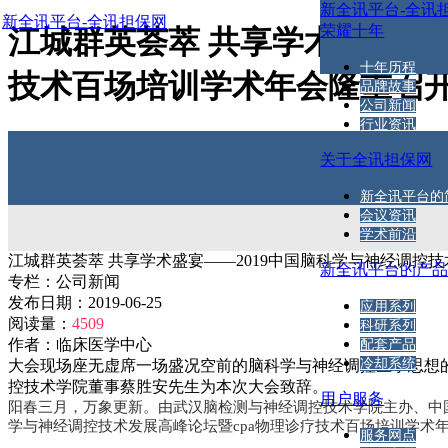
新全讯平台-全讯
新全讯平台-全讯担保网
荣耀十年
江城群英荟萃 共享学术盛宴——
十年历程
技术百场培训学术年会隆重召开
品牌故事
公司新闻
行业资讯
关于全讯担保网
新全讯平台的
会议资讯
学术前沿
江城群英荟萃 共享学术盛宴——2019中国脑科学与神经调控
新全讯平台的产
专栏：
公司新闻
发布日期：
2019-06-25
应用系列
阅读量：
4509
科研系列
作者：
临床医学中心
配套产品
冷却系统
大会现场座无虚席一场盛况空前的脑科学与神经调控医学思想的
控技术学院董事蔡胜安先生为本次大会致辞。
用户服务
阳春三月，万象更新。由武汉脑检测与神经调控技术学院主办、中国
学与神经调控技术发展高峰论坛暨cpa物理诊疗技术百场培训学术年会
服务网点