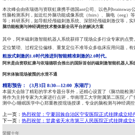
本次峰会由依瑞德与资联虹康携手德国ant公司、以色列brainswa
性脑检测系列，如近红外脑功能成像系统（fnirs）、脑电（eeg
等；科研系列，如导航经颅磁刺激系统、深部经颅磁刺激仪等，实
脑功能检测与神经调控技术整体新全讯平台的解决方案
其中，阿米磁刺激智能机器人系统获得了现场众多行业专家的点赞
定位繁琐、过程定位偏移、重复定位不准等众多临床应用问题，有效
粗放式刺激的1.0时代推进到智能精准刺激的2.0时代。
阿米是由资联虹康与依瑞德联合推出的国际首创的磁刺激智能机器人系统
阿米体验现场被围的水泄不通
精彩预告：（3月3日 8:30—12:00 东湖厅）
本届大会除了精彩的学术专题分享外，还精心设置了《脑功能检测
将作为主持专家为大家进行点评，
华南理工大学附属第二医院／广
测中心/睡眠医学中心郑重教授现场授课，专业的脑检测与神经调控新技
上一页：
热烈祝贺：宁夏回族自治区宁安医院正式挂牌成立经
下一页：
热烈祝贺：甘肃省天水市第三人民医院正式挂牌成立
荣耀十年