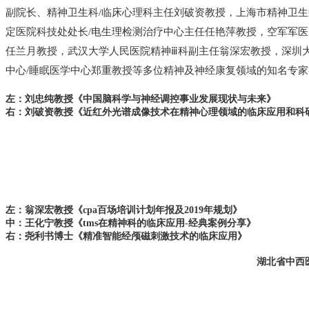
副院长、精神卫生科/临床心理科主任刘破资教授，上海市精神卫
定医院科技处处长/电生理检测治疗中心主任任艳萍教授，空军军
任兰月教授，
武汉大学人民医院精神ⅲ科副主任翁深宏教授，
深圳
中心/睡眠医学中心郑重教授等多位精神及神经康复领域的知名专
左：刘忠纯教授《中国脑科学与神经调控事业发展现状与未来》
右：刘破资教授《近红外光谱成像技术在精神心理领域的临床应用和科
左：翁深宏教授《cpa百场培训计划年报及2019年规划》
中：王化宁教授《tms在精神科的临床应用-经典案例分享》
右：尧利书博士《精准智能经颅磁刺激技术的临床应用》
湖北省中西