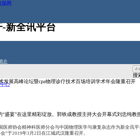
担保网
2019中国脑科学与神经调控技
-新全讯平台
简介
搜
技术发展高峰论坛暨cpa物理诊疗技术百场培训学术年会隆重召开
品中心
“盛宴”在这里精彩绽放。郭铁成教授主持大会开幕式刘忠纯教
医师协会精神科医师分会与中国物理医学与康复杂志作为新全讯平台的
”于2019年3月2日在江城武汉隆重召开。