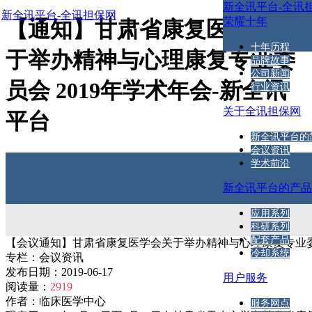
新全讯平台-全讯
新全讯平台-全讯担保网
荣耀十年
【通知】甘肃省康复医学会关
十年历程
于举办精神与心理康复专业委
品牌故事
公司新闻
员会 2019年学术年会-新全讯
行业资讯
关于全讯担保网
平台
新全讯平台的
会议资讯
学术前沿
新全讯平台的产
应用系列
科研系列
配套产品
【会议通知】甘肃省康复医学会关于举办精神与心理康复专业委员
冷却系统
专栏：
会议资讯
发布日期：
2019-06-17
用户服务
阅读量：
2919
作者：
临床医学中心
服务网点