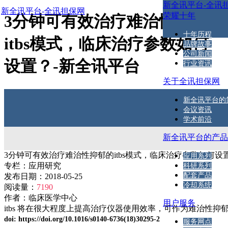
新全讯平台-全讯
新全讯平台-全讯担保网
荣耀十年
3分钟可有效治疗难治性抑郁的
十年历程
itbs模式，临床治疗参数如何
品牌故事
公司新闻
设置？-新全讯平台
行业资讯
关于全讯担保网
新全讯平台的
会议资讯
学术前沿
新全讯平台的产
3分钟可有效治疗难治性抑郁的itbs模式，临床治疗参数如何设
应用系列
专栏：
应用研究
科研系列
配套产品
发布日期：
2018-05-25
冷却系统
阅读量：
7190
作者：
临床医学中心
用户服务
itbs 将在很大程度上提高治疗仪器使用效率，可作为难治性抑
doi: https://doi.org/10.1016/s0140-6736(18)30295-2
服务网点