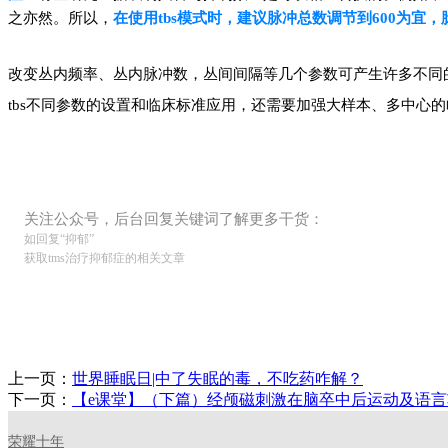
之亦然。所以，
在使用tbs模式时，建议脉冲总数调节到600为宜
改变丛内频率、丛内脉冲数，丛间间隔等几个参数可产生许多不同的t
tbs不同参数的设置和临床标准应用，还需要加强大样本、多中心
关注公众号，后台回复关键词了解更多干货：
如回复“抑郁”
获取tms治疗抑郁症的相关文章
上一页：
世界睡眠日|中了失眠的毒，不吃药咋解？
下一页：
【e课堂】（下篇）经颅磁刺激在脑卒中后运动及语
荣耀十年