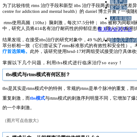
服务产品
为了比较传统 rtms 治疗手段和新型 itbs 治疗手段两者间的疗效差异，来自加拿大多
客户案例
centre for addiction and mental health）的 daniel 
人在依瑞德
rtms使用高频（10hz）脑刺激，每次37.5分钟； itbs 被称为间歇θ脉冲刺
中，研究人员将414名有治疗耐药性的抑郁症患者（即人们在服用抗
联系新全讯平台
结果发现，在接受itbs治疗的研究对象中，49 %的人抑郁症状显著
新全讯平台的
萃分析相一致（它们曾证实了rtms标准形式的有效性和安全性）。考虑到
疗首选策略。
此外，该研究使用hrsd-17对两组受试接受治疗具体
掌握以下几个问题，利用tbs模式进行
临床
治疗so easy！
tbs模式与rtms模式有何区别？
tbs是其实是rtms模式中的特例，常规的rtms是单个脉冲的重复
重复刺激，而
tbs模式
与rtms模式的刺激序列明显不同，它增加了
的一个串刺激。
（图片可点击放大）