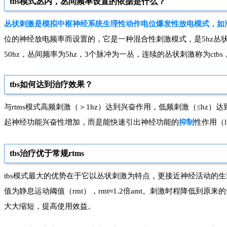
tbs模式丛内，丛间频率设置的依据是什么？
丛状刺激是模拟中枢神经系统生理性动作电位爆发性放电模式，如海
位的神经放电频率而设置的，它是一种混合性刺激模式，是5hz丛状
50hz，丛间频率为5hz，3个脉冲为一丛，连续的丛状刺激称为ctbs，间
tbs如何达到治疗效果？
与rtms模式高频刺激（＞1hz）达到兴奋作用，低频刺激（≤hz）
起神经功能兴奋性增加，而是能快速引出神经功能的
抑制
性作用（
tbs治疗优于常规rtms
tbs模式最大的优势在于它以丛状刺激为特点，更接近神经活动的
值为静息运动阈值（rmt），
rmt≈1.2倍
amt
。刺激时程降低到原来的
大大缩短，提高使用效益。