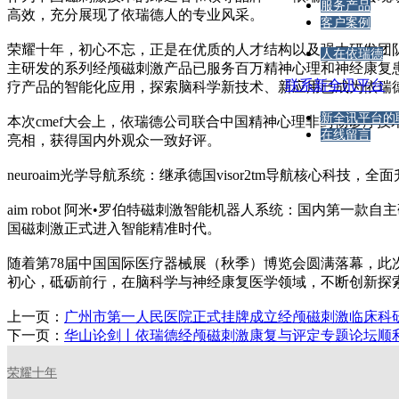
服务产品
高效，充分展现了依瑞德人的专业风采。
客户案例
荣耀十年，初心不忘，正是在优质的人才结构以及强大研发团
人在依瑞德
主研发的系列经颅磁刺激产品已服务百万精神心理和神经康复
联系新全讯平台
疗产品的智能化应用，探索脑科学新技术、新应用已成为依瑞
新全讯平台的
本次cmef大会上，依瑞德公司联合中国精神心理非药物诊疗
在线留言
亮相，获得国内外观众一致好评。
neuroaim光学导航系统：继承德国visor2tm导航核心科
aim robot 阿米•罗伯特磁刺激智能机器人系统：国内第
国磁刺激正式进入智能精准时代。
随着第78届中国国际医疗器械展（秋季）博览会圆满落幕，
初心，砥砺前行，在脑科学与神经康复医学领域，不断创新探
上一页：
广州市第一人民医院正式挂牌成立经颅磁刺激临床科
下一页：
华山论剑丨依瑞德经颅磁刺激康复与评定专题论坛顺
荣耀十年