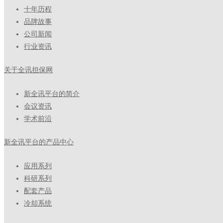
十年历程
品牌故事
公司新闻
行业资讯
关于全讯担保网
新全讯平台的简介
会议资讯
学术前沿
新全讯平台的产品中心
应用系列
科研系列
配套产品
冷却系统